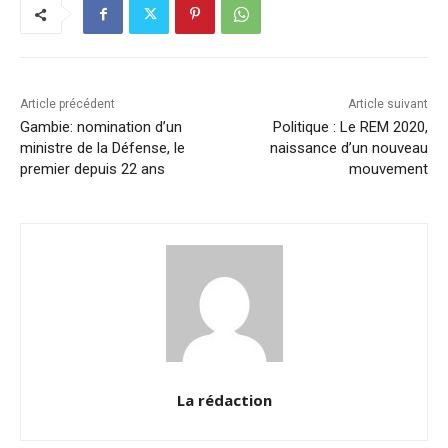
o
n
p
n
o
p
k
k
Article précédent
Article suivant
Gambie: nomination d’un
Politique : Le REM 2020,
ministre de la Défense, le
naissance d’un nouveau
premier depuis 22 ans
mouvement
La rédaction