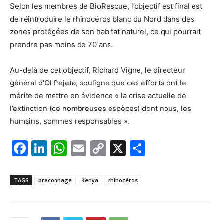
Selon les membres de BioRescue, l’objectif est final est
de réintroduire le rhinocéros blanc du Nord dans des
zones protégées de son habitat naturel, ce qui pourrait
prendre pas moins de 70 ans.
Au-delà de cet objectif, Richard Vigne, le directeur
général d’Ol Pejeta, souligne que ces efforts ont le
mérite de mettre en évidence « la crise actuelle de
l’extinction (de nombreuses espèces) dont nous, les
humains, sommes responsables ».
F
Li
W
E
C
X
P
a
n
h
m
o
ar
c
k
at
ai
p
ta
TAGS
braconnage
Kenya
rhinocéros
e
e
s
l
y
g
b
dI
A
Li
er