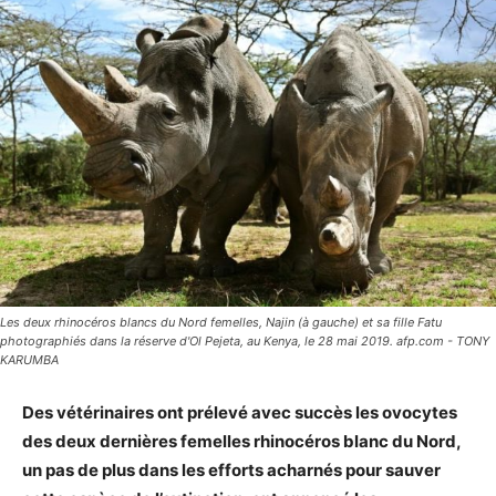
Les deux rhinocéros blancs du Nord femelles, Najin (à gauche) et sa fille Fatu
photographiés dans la réserve d'Ol Pejeta, au Kenya, le 28 mai 2019. afp.com - TONY
KARUMBA
Des vétérinaires ont prélevé avec succès les ovocytes
des deux dernières femelles rhinocéros blanc du Nord,
un pas de plus dans les efforts acharnés pour sauver