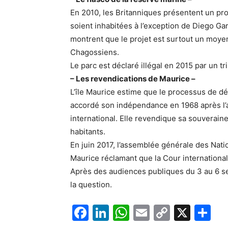
En 2010, les Britanniques présentent un pro
soient inhabitées à l’exception de Diego Ga
montrent que le projet est surtout un moye
Chagossiens.
Le parc est déclaré illégal en 2015 par un tri
– Les revendications de Maurice –
L’île Maurice estime que le processus de dé
accordé son indépendance en 1968 après l’a
international. Elle revendique sa souveraineté
habitants.
En juin 2017, l’assemblée générale des Nat
Maurice réclamant que la Cour internationale
Après des audiences publiques du 3 au 6 sep
la question.
F
Li
W
E
C
X
P