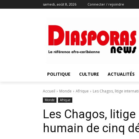
samedi, août 8, 2026
Connecter / rejoindre
POLITIQUE
CULTURE
ACTUALITÉS
Accueil
Monde
Afrique
Les Chagos, litige intern
Monde
Afrique
Les Chagos, litige
humain de cinq d