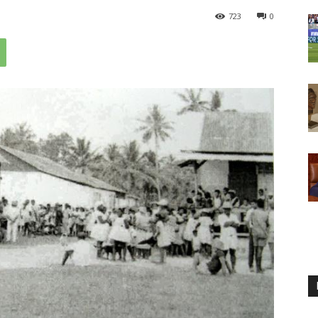
723
0