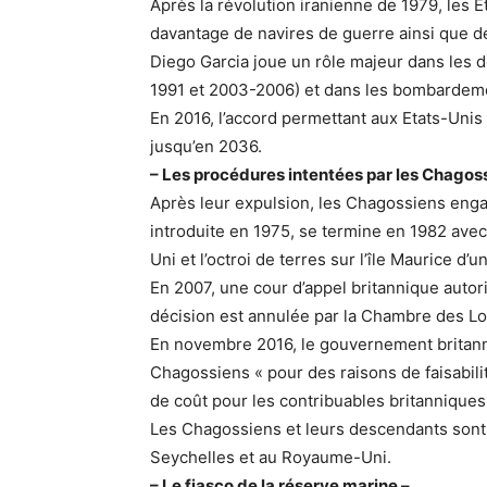
Après la révolution iranienne de 1979, les E
davantage de navires de guerre ainsi que d
Diego Garcia joue un rôle majeur dans les 
1991 et 2003-2006) et dans les bombardeme
En 2016, l’accord permettant aux Etats-Unis 
jusqu’en 2036.
– Les procédures intentées par les Chagos
Après leur expulsion, les Chagossiens enga
introduite en 1975, se termine en 1982 avec
Uni et l’octroi de terres sur l’île Maurice d’u
En 2007, une cour d’appel britannique autor
décision est annulée par la Chambre des Lo
En novembre 2016, le gouvernement britanni
Chagossiens « pour des raisons de faisabilit
de coût pour les contribuables britanniques
Les Chagossiens et leurs descendants sont 
Seychelles et au Royaume-Uni.
– Le fiasco de la réserve marine –