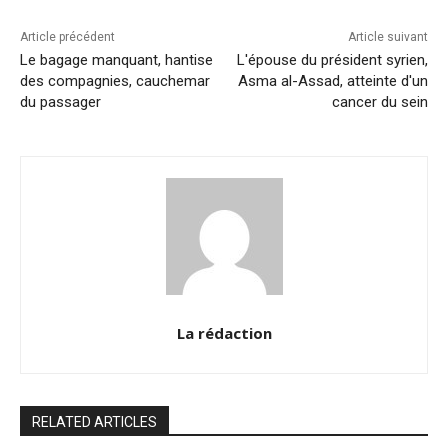
o
p
k
k
Article précédent
Article suivant
Le bagage manquant, hantise
L'épouse du président syrien,
des compagnies, cauchemar
Asma al-Assad, atteinte d'un
du passager
cancer du sein
La rédaction
RELATED ARTICLES