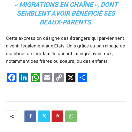
« MIGRATIONS EN CHAÎNE », DONT
SEMBLENT AVOIR BÉNÉFICIÉ SES
BEAUX-PARENTS.
Cette expression désigne des étrangers qui parviennent
à venir légalement aux Etats-Unis grâce au parrainage de
membres de leur famille qui ont immigré avant eux,
notamment des frères ou soeurs, ou des enfants.
F
Li
W
E
C
X
P
a
n
h
m
o
ar
c
k
at
ai
p
ta
e
e
s
l
y
g
b
dI
A
Li
er
o
n
p
n