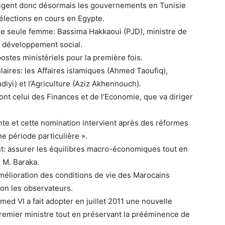
dirigent donc désormais les gouvernements en Tunisie
 élections en cours en Egypte.
 seule femme: Bassima Hakkaoui (PJD), ministre de
du développement social.
stes ministériels pour la première fois.
laires: les Affaires islamiques (Ahmed Taoufiq),
udiyi) et l’Agriculture (Aziz Akhennouch).
 dont celui des Finances et de l’Economie, que va diriger
ente et cette nomination intervient après des réformes
e période particulière ».
nt: assurer les équilibres macro-économiques tout en
é M. Baraka.
amélioration des conditions de vie des Marocains
lon les observateurs.
ed VI a fait adopter en juillet 2011 une nouvelle
 Premier ministre tout en préservant la prééminence de