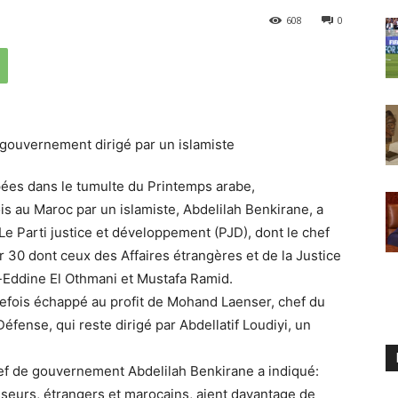
608
0
ipées dans le tumulte du Printemps arabe,
s au Maroc par un islamiste, Abdelilah Benkirane, a
e Parti justice et développement (PJD), dont le chef
r 30 dont ceux des Affaires étrangères et de la Justice
-Eddine El Othmani et Mustafa Ramid.
outefois échappé au profit de Mohand Laenser, chef du
éfense, qui reste dirigé par Abdellatif Loudiyi, un
hef de gouvernement Abdelilah Benkirane a indiqué:
isseurs, étrangers et marocains, aient davantage de