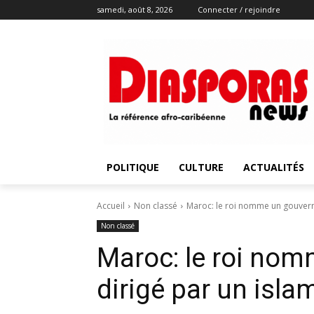
samedi, août 8, 2026
Connecter / rejoindre
POLITIQUE
CULTURE
ACTUALITÉS
Accueil
Non classé
Maroc: le roi nomme un gouvern
Non classé
Maroc: le roi no
dirigé par un isla