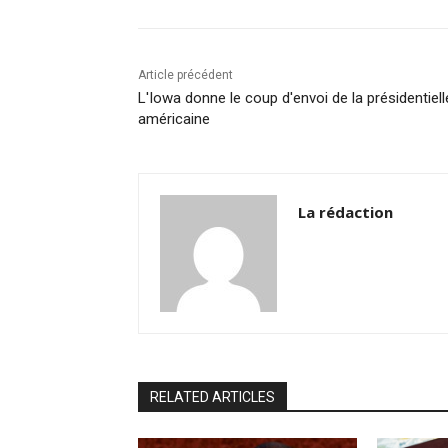
o
n
p
n
o
p
k
k
Article précédent
L'Iowa donne le coup d'envoi de la présidentiell
américaine
La rédaction
RELATED ARTICLES