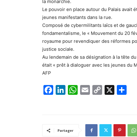
la monarchie.
Le pouvoir en place autour du Palais avait é
jeunes manifestants dans la rue.
Composé de cybermilitants laïcs et de gauch
fondamentalisme, le « Mouvement du 20 févr
royaume pour revendiquer des réformes pol
justice sociale.
Au lendemain de sa désignation à la tête du
était « prêt à dialoguer avec les jeunes du 
AFP
F
Li
W
E
C
X
P
a
n
h
m
o
ar
c
k
at
ai
p
ta
e
e
s
l
y
g
b
dI
A
Li
er
Partager