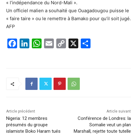
« l’indépendance du Nord-Mali ».
Un officiel malien a souhaité que Ouagadougou puisse le
« faire taire » ou le remettre à Bamako pour qu’il soit jugé.
AFP
F
Li
W
E
C
X
P
a
n
h
m
o
ar
c
k
at
ai
p
ta
e
e
s
l
y
g
b
dI
A
Li
er
o
n
p
n
o
p
k
k
Article précédent
Article suivant
Nigeria: 12 membres
Conférence de Londres: la
présumés du groupe
Somalie veut un plan
islamiste Boko Haram tués
Marshall, rejette toute tutelle