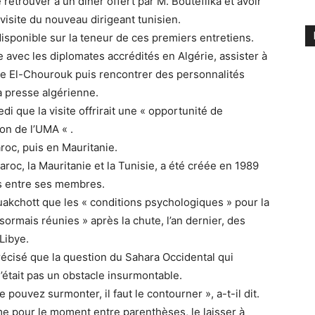
 retrouver à un dîner offert par M. Bouteflika et avoir
 visite du nouveau dirigeant tunisien.
isponible sur la teneur de ces premiers entretiens.
avec les diplomates accrédités en Algérie, assister à
ne El-Chourouk puis rencontrer des personnalités
a presse algérienne.
i que la visite offrirait une « opportunité de
on de l’UMA « .
roc, puis en Mauritanie.
aroc, la Mauritanie et la Tunisie, a été créée en 1989
ds entre ses membres.
uakchott que les « conditions psychologiques » pour la
ormais réunies » après la chute, l’an dernier, des
Libye.
récisé que la question du Sahara Occidental qui
’était pas un obstacle insurmontable.
ouvez surmonter, il faut le contourner », a-t-il dit.
me pour le moment entre parenthèses, le laisser à