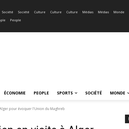
Société
Société
Culture
Culture
Culture
Médias
Médias
Monde
ple
People
ÉCONOMIE
PEOPLE
SPORTS
SOCIÉTÉ
MONDE
 à Alger pour évoquer l'Union du Maghreb