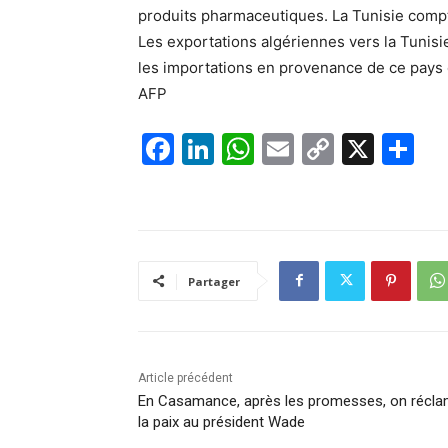
produits pharmaceutiques. La Tunisie compte
Les exportations algériennes vers la Tunisie
les importations en provenance de ce pays o
AFP
F
Li
W
E
C
X
P
a
n
h
m
o
ar
c
k
at
ai
p
ta
e
e
s
l
y
g
b
dI
A
Li
er
Partager
o
n
p
n
o
p
k
k
Article précédent
En Casamance, après les promesses, on récl
la paix au président Wade