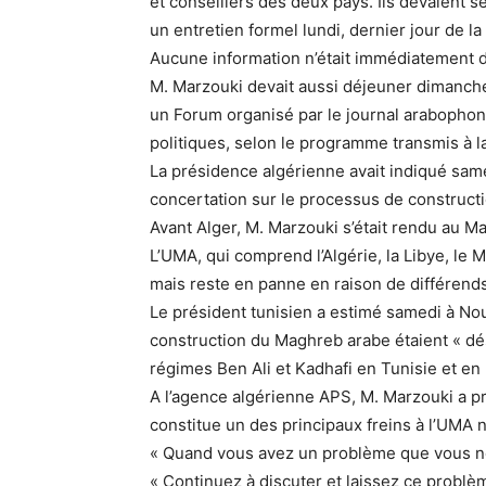
et conseillers des deux pays. Ils devaient se
un entretien formel lundi, dernier jour de la
Aucune information n’était immédiatement d
M. Marzouki devait aussi déjeuner dimanche 
un Forum organisé par le journal arabopho
politiques, selon le programme transmis à l
La présidence algérienne avait indiqué samed
concertation sur le processus de constructi
Avant Alger, M. Marzouki s’était rendu au Ma
L’UMA, qui comprend l’Algérie, la Libye, le M
mais reste en panne en raison de différen
Le président tunisien a estimé samedi à No
construction du Maghreb arabe étaient « dés
régimes Ben Ali et Kadhafi en Tunisie et en 
A l’agence algérienne APS, M. Marzouki a p
constitue un des principaux freins à l’UMA n
« Quand vous avez un problème que vous ne p
« Continuez à discuter et laissez ce problè