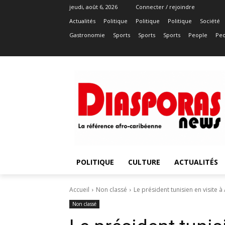
jeudi, août 6, 2026
Connecter / rejoindre
Actualités
Politique
Politique
Politique
Société
Gastronomie
Sports
Sports
Sports
People
Peo
POLITIQUE
CULTURE
ACTUALITÉS
Accueil
Non classé
Le président tunisien en visite
Non classé