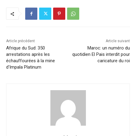
e
e
s
l
y
g
b
dI
A
Li
er
o
n
p
n
o
p
k
k
Article précédent
Article suivant
Afrique du Sud: 350
Maroc: un numéro du
arrestations après les
quotidien El Pais interdit pour
échauffourées à la mine
caricature du roi
d'Impala Platinum