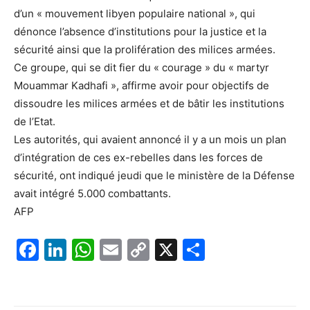
d’un « mouvement libyen populaire national », qui
dénonce l’absence d’institutions pour la justice et la
sécurité ainsi que la prolifération des milices armées.
Ce groupe, qui se dit fier du « courage » du « martyr
Mouammar Kadhafi », affirme avoir pour objectifs de
dissoudre les milices armées et de bâtir les institutions
de l’Etat.
Les autorités, qui avaient annoncé il y a un mois un plan
d’intégration de ces ex-rebelles dans les forces de
sécurité, ont indiqué jeudi que le ministère de la Défense
avait intégré 5.000 combattants.
AFP
F
Li
W
E
C
X
P
a
n
h
m
o
ar
c
k
at
ai
p
ta