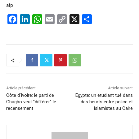
afp
F
Li
W
E
C
X
P
a
n
h
m
o
ar
c
k
at
ai
p
ta
e
e
s
l
y
g
b
dI
A
Li
er
o
n
p
n
o
p
k
k
Article précédent
Article suivant
Côte d'Ivoire: le parti de
Egypte: un étudiant tué dans
Gbagbo veut "différer" le
des heurts entre police et
recensement
islamistes au Caire