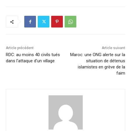
c
k
at
ai
p
ta
e
e
s
l
y
g
b
dI
A
Li
er
o
n
p
n
o
p
k
k
Article précédent
Article suivant
RDC: au moins 40 civils tués
Maroc: une ONG alerte sur la
dans l'attaque d'un village
situation de détenus
islamistes en grève de la
faim