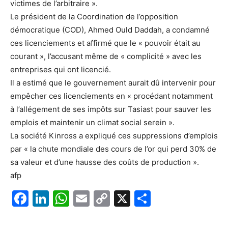
victimes de l’arbitraire ».
Le président de la Coordination de l’opposition
démocratique (COD), Ahmed Ould Daddah, a condamné
ces licenciements et affirmé que le « pouvoir était au
courant », l’accusant même de « complicité » avec les
entreprises qui ont licencié.
Il a estimé que le gouvernement aurait dû intervenir pour
empêcher ces licenciements en « procédant notamment
à l’allégement de ses impôts sur Tasiast pour sauver les
emplois et maintenir un climat social serein ».
La société Kinross a expliqué ces suppressions d’emplois
par « la chute mondiale des cours de l’or qui perd 30% de
sa valeur et d’une hausse des coûts de production ».
afp
F
Li
W
E
C
X
P
a
n
h
m
o
ar