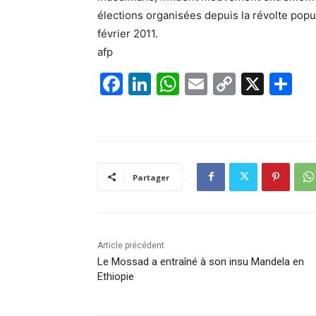
élections organisées depuis la révolte pop
février 2011.
afp
F
Li
W
E
C
X
P
a
n
h
m
o
ar
c
k
at
ai
p
ta
e
e
s
l
y
g
b
dI
A
Li
er
Partager
o
n
p
n
o
p
k
k
Article précédent
Le Mossad a entraîné à son insu Mandela en
Ethiopie