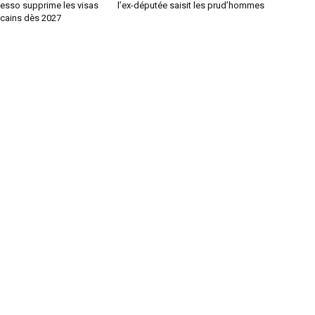
sso supprime les visas
l’ex-députée saisit les prud’hommes
icains dès 2027