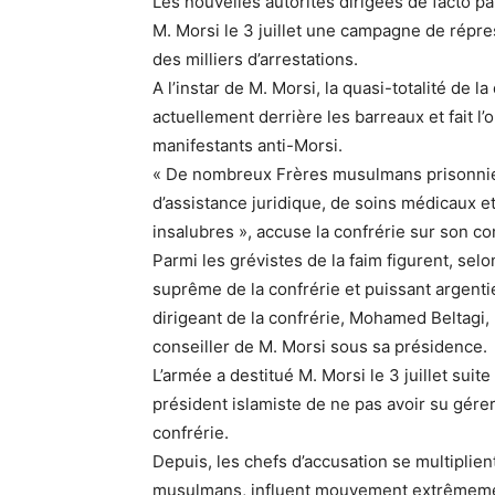
Les nouvelles autorités dirigées de facto par
M. Morsi le 3 juillet une campagne de répress
des milliers d’arrestations.
A l’instar de M. Morsi, la quasi-totalité de l
actuellement derrière les barreaux et fait l’
manifestants anti-Morsi.
« De nombreux Frères musulmans prisonniers 
d’assistance juridique, de soins médicaux e
insalubres », accuse la confrérie sur son co
Parmi les grévistes de la faim figurent, selo
suprême de la confrérie et puissant argent
dirigeant de la confrérie, Mohamed Beltagi,
conseiller de M. Morsi sous sa présidence.
L’armée a destitué M. Morsi le 3 juillet sui
président islamiste de ne pas avoir su gérer 
confrérie.
Depuis, les chefs d’accusation se multiplie
musulmans, influent mouvement extrêmement