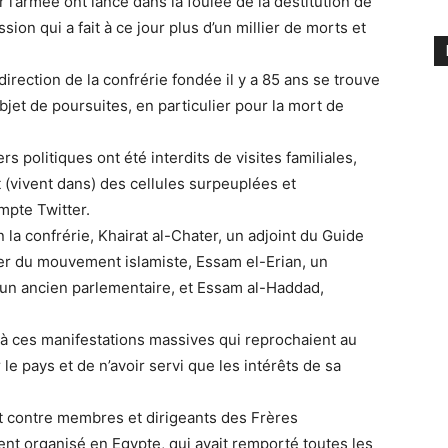
 l’armée ont lancé dans la foulée de la destitution de
ion qui a fait à ce jour plus d’un millier de morts et
a direction de la confrérie fondée il y a 85 ans se trouve
objet de poursuites, en particulier pour la mort de
politiques ont été interdits de visites familiales,
t (vivent dans) des cellules surpeuplées et
mpte Twitter.
n la confrérie, Khairat al-Chater, un adjoint du Guide
ier du mouvement islamiste, Essam el-Erian, un
 un ancien parlementaire, et Essam al-Haddad,
te à ces manifestations massives qui reprochaient au
le pays et de n’avoir servi que les intérêts de sa
nt contre membres et dirigeants des Frères
 organisé en Egypte, qui avait remporté toutes les