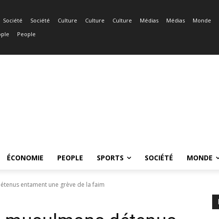
Société
Société
Culture
Culture
Culture
Médias
Médias
Monde
ple
People
ÉCONOMIE
PEOPLE
SPORTS
SOCIÉTÉ
MONDE
étenus entament une grève de la faim