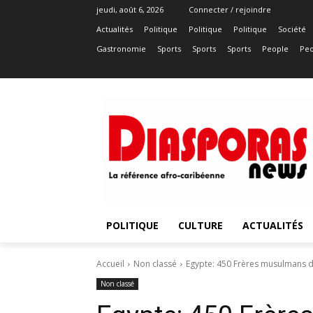
jeudi, août 6, 2026
Connecter / rejoindre
Actualités
Politique
Politique
Politique
Société
Gastronomie
Sports
Sports
Sports
People
Peo
POLITIQUE
CULTURE
ACTUALITÉS
Accueil
Non classé
Egypte: 450 Frères musulmans d
Non classé