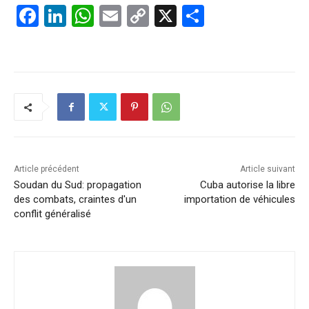
F
Li
W
E
C
X
P
a
n
h
m
o
ar
c
k
at
ai
p
ta
e
e
s
l
y
g
b
dI
A
Li
er
o
n
p
n
o
p
k
k
Article précédent
Article suivant
Soudan du Sud: propagation
Cuba autorise la libre
des combats, craintes d'un
importation de véhicules
conflit généralisé