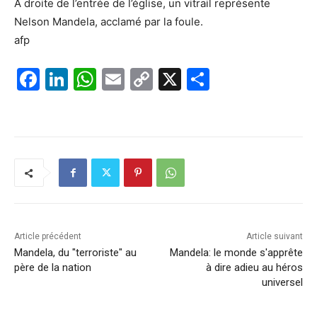
A droite de l’entrée de l’église, un vitrail représente
Nelson Mandela, acclamé par la foule.
afp
F
Li
W
E
C
X
P
a
n
h
m
o
ar
c
k
at
ai
p
ta
e
e
s
l
y
g
b
dI
A
Li
er
o
n
p
n
o
p
k
k
Article précédent
Article suivant
Mandela, du "terroriste" au
Mandela: le monde s'apprête
père de la nation
à dire adieu au héros
universel