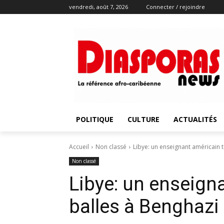
vendredi, août 7, 2026
Connecter / rejoindre
POLITIQUE
CULTURE
ACTUALITÉS
Accueil
Non classé
Libye: un enseignant américain 
Non classé
Libye: un enseign
balles à Benghazi