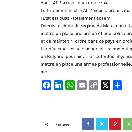
dont l’AFP a reçu jeudi une copie.
Le Premier ministre Ali Zeidan a promis me
l’Etat est quasi-totalement absent.
Depuis la chute du régime de Mouammar Kadh
mettre en place une armée et une police pro
et de maintenir l’ordre dans ce pays en proie
L’armée américaine a annoncé récemment qu’e
en Bulgarie pour aider les autorités libyenn
mettre en place une armée professionnelle.
afp
F
Li
W
E
C
X
P
a
n
h
m
o
ar
c
k
at
ai
p
ta
e
e
s
l
y
g
b
dI
A
Li
er
Partager