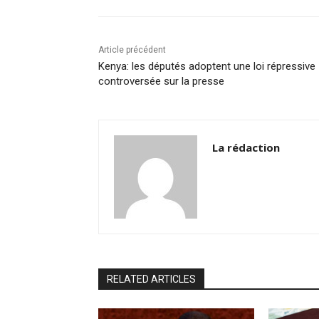
o
n
p
n
o
p
k
k
Article précédent
Kenya: les députés adoptent une loi répressive
controversée sur la presse
La rédaction
RELATED ARTICLES