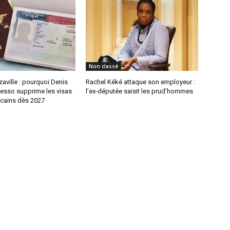
Non classé
aville : pourquoi Denis
Rachel Kéké attaque son employeur :
sso supprime les visas
l’ex-députée saisit les prud’hommes
icains dès 2027