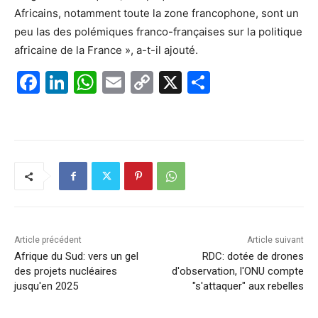
Africains, notamment toute la zone francophone, sont un
peu las des polémiques franco-françaises sur la politique
africaine de la France », a-t-il ajouté.
F
Li
W
E
C
X
P
a
n
h
m
o
ar
c
k
at
ai
p
ta
e
e
s
l
y
g
b
dI
A
Li
er
o
n
p
n
o
p
k
k
Article précédent
Article suivant
Afrique du Sud: vers un gel
RDC: dotée de drones
des projets nucléaires
d'observation, l'ONU compte
jusqu'en 2025
"s'attaquer" aux rebelles