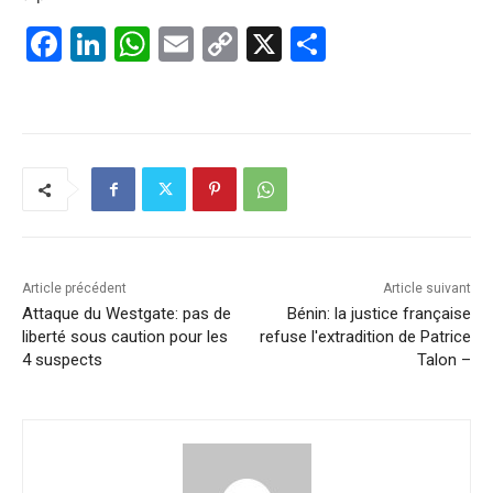
F
Li
W
E
C
X
P
a
n
h
m
o
ar
c
k
at
ai
p
ta
e
e
s
l
y
g
b
dI
A
Li
er
o
n
p
n
o
p
k
k
Article précédent
Article suivant
Attaque du Westgate: pas de
Bénin: la justice française
liberté sous caution pour les
refuse l'extradition de Patrice
4 suspects
Talon –