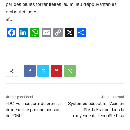
par des pluies torrentielles, au milieu d’épouvantables
embouteillages.
afp
F
Li
W
E
C
X
P
a
n
h
m
o
ar
c
k
at
ai
p
ta
e
e
s
l
y
g
b
dI
A
Li
er
o
n
p
n
o
p
k
k
Article précédent
Article suivant
RDC: vol inaugural du premier
Systèmes éducatifs: l'Asie en
drone utilisé par une mission
tête, la France dans la
de l'ONU
moyenne de l'enquête Pisa