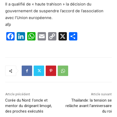
Il a qualifié de « haute trahison » la décision du
gouvernement de suspendre l’accord de l’association
avec l’Union européenne.
afp
F
Li
W
E
C
X
P
a
n
h
m
o
ar
c
k
at
ai
p
ta
e
e
s
l
y
g
b
dI
A
Li
er
o
n
p
n
o
p
k
k
Article précédent
Article suivant
Corée du Nord: l'oncle et
Thaïlande: la tension se
mentor du dirigeant limogé,
relâche avant l'anniversaire
des proches exécutés
du roi