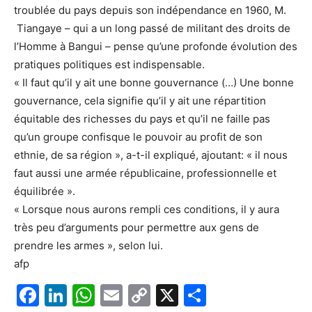
troublée du pays depuis son indépendance en 1960, M.
Tiangaye – qui a un long passé de militant des droits de
l’Homme à Bangui – pense qu’une profonde évolution des
pratiques politiques est indispensable.
« Il faut qu’il y ait une bonne gouvernance (…) Une bonne
gouvernance, cela signifie qu’il y ait une répartition
équitable des richesses du pays et qu’il ne faille pas
qu’un groupe confisque le pouvoir au profit de son
ethnie, de sa région », a-t-il expliqué, ajoutant: « il nous
faut aussi une armée républicaine, professionnelle et
équilibrée ».
« Lorsque nous aurons rempli ces conditions, il y aura
très peu d’arguments pour permettre aux gens de
prendre les armes », selon lui.
afp
F
Li
W
E
C
X
P