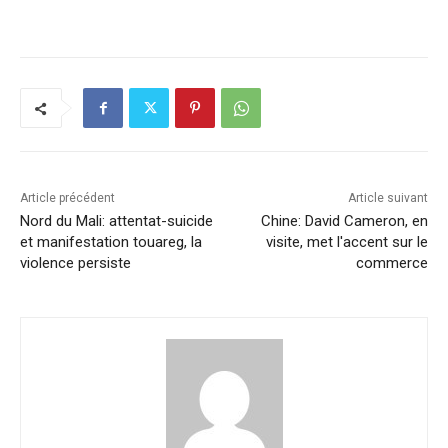
a
n
h
m
o
ar
c
k
at
ai
p
ta
e
e
s
l
y
g
b
dI
A
Li
er
o
n
p
n
o
p
k
k
Article précédent
Article suivant
Nord du Mali: attentat-suicide
Chine: David Cameron, en
et manifestation touareg, la
visite, met l'accent sur le
violence persiste
commerce