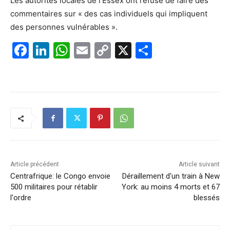
Les autorités locales de l’Essex ont refusé de faire des
commentaires sur « des cas individuels qui impliquent
des personnes vulnérables ».
F
Li
W
E
C
X
P
a
n
h
m
o
ar
c
k
at
ai
p
ta
e
e
s
l
y
g
b
dI
A
Li
er
o
n
p
n
o
p
k
k
Article précédent
Article suivant
Centrafrique: le Congo envoie
Déraillement d'un train à New
500 militaires pour rétablir
York: au moins 4 morts et 67
l'ordre
blessés