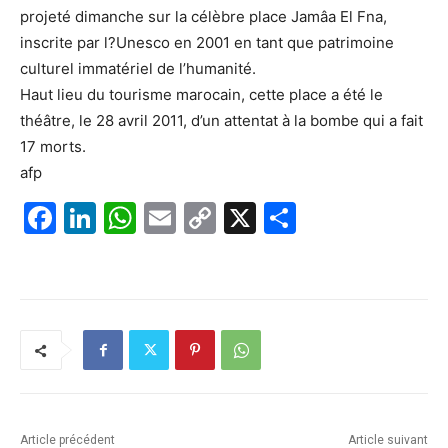
projeté dimanche sur la célèbre place Jamâa El Fna,
inscrite par l?Unesco en 2001 en tant que patrimoine
culturel immatériel de l’humanité.
Haut lieu du tourisme marocain, cette place a été le
théâtre, le 28 avril 2011, d’un attentat à la bombe qui a fait
17 morts.
afp
F
Li
W
E
C
X
P
a
n
h
m
o
ar
c
k
at
ai
p
ta
e
e
s
l
y
g
b
dI
A
Li
er
o
n
p
n
o
p
k
k
Article précédent
Article suivant