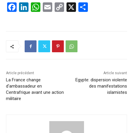
F
Li
W
E
C
X
P
a
n
h
m
o
ar
c
k
at
ai
p
ta
e
e
s
l
y
g
b
dI
A
Li
er
o
n
p
n
o
p
k
k
Article précédent
Article suivant
La France change
Egypte: dispersion violente
d'ambassadeur en
des manifestations
Centrafrique avant une action
islamistes
militaire