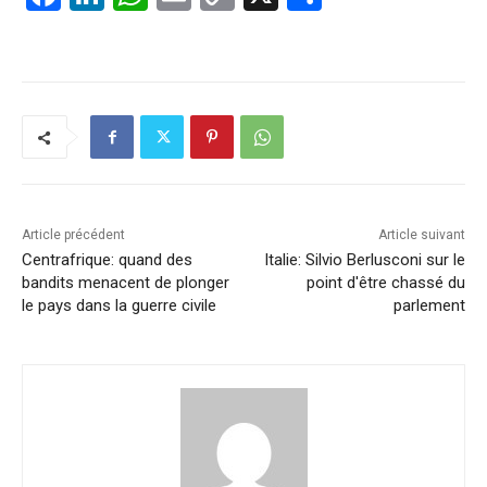
a
n
h
m
o
ar
c
k
at
ai
p
ta
e
e
s
l
y
g
b
dI
A
Li
er
o
n
p
n
o
p
k
k
Article précédent
Article suivant
Centrafrique: quand des
Italie: Silvio Berlusconi sur le
bandits menacent de plonger
point d'être chassé du
le pays dans la guerre civile
parlement