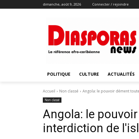
dimanche, août 9, 2026
Connecter / rejoindre
POLITIQUE
CULTURE
ACTUALITÉS
Accueil
Non classé
Angola: le pouvoir dément toute 
Non classé
Angola: le pouvoi
interdiction de l'i