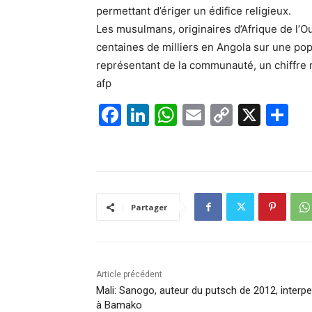
permettant d’ériger un édifice religieux.
Les musulmans, originaires d’Afrique de l’O
centaines de milliers en Angola sur une popu
représentant de la communauté, un chiffre n
afp
F
Li
W
E
C
X
P
a
n
h
m
o
ar
c
k
at
ai
p
ta
e
e
s
l
y
g
b
dI
A
Li
er
Partager
o
n
p
n
o
p
k
k
Article précédent
Mali: Sanogo, auteur du putsch de 2012, interpe
à Bamako