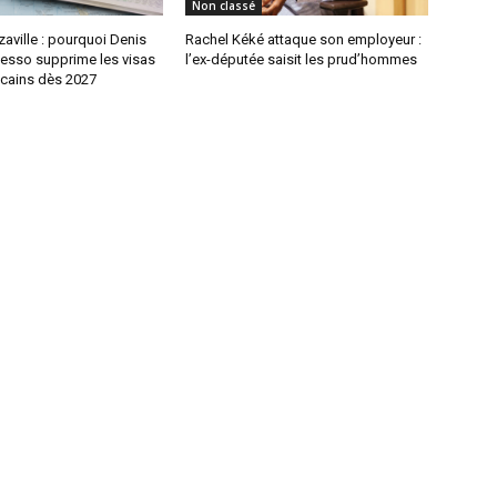
Non classé
aville : pourquoi Denis
Rachel Kéké attaque son employeur :
sso supprime les visas
l’ex-députée saisit les prud’hommes
icains dès 2027