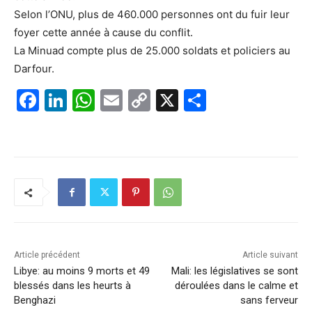
Selon l’ONU, plus de 460.000 personnes ont du fuir leur
foyer cette année à cause du conflit.
La Minuad compte plus de 25.000 soldats et policiers au
Darfour.
F
Li
W
E
C
X
P
a
n
h
m
o
ar
c
k
at
ai
p
ta
e
e
s
l
y
g
b
dI
A
Li
er
o
n
p
n
o
p
k
k
Article précédent
Article suivant
Libye: au moins 9 morts et 49
Mali: les législatives se sont
blessés dans les heurts à
déroulées dans le calme et
Benghazi
sans ferveur