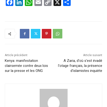
F
Li
W
E
C
X
P
a
n
h
m
o
ar
c
k
at
ai
p
ta
e
e
s
l
y
g
b
dI
A
Li
er
o
n
p
n
o
p
k
k
Article précédent
Article suivant
Kenya: manifestation
A Zaria, d'où s'est évadé
clairsemée contre deux lois
l'otage français, la présence
sur la presse et les ONG
d'islamistes inquiète