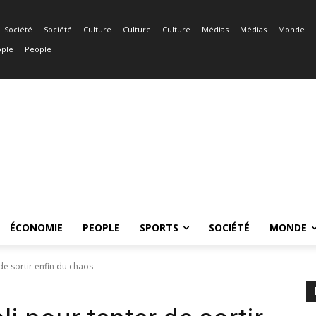
Société
Société
Culture
Culture
Culture
Médias
Médias
Monde
ple
People
ÉCONOMIE
PEOPLE
SPORTS
SOCIÉTÉ
MONDE
de sortir enfin du chaos