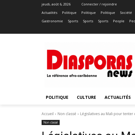
jeudi, août 6, 2026
Connecter / rejoindre
Actualités
Politique
Politique
Politique
Société
Gastronomie
Sports
Sports
Sports
People
Peo
POLITIQUE
CULTURE
ACTUALITÉS
Accueil
Non classé
Législatives au Mali pour tenter 
Non classé