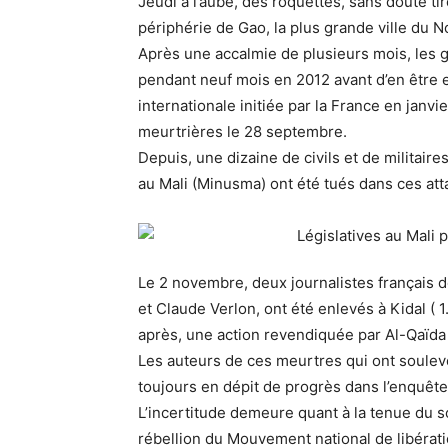
Jeudi à l’aube, des roquettes, sans doute t
périphérie de Gao, la plus grande ville du No
Après une accalmie de plusieurs mois, les 
pendant neuf mois en 2012 avant d’en être 
internationale initiée par la France en janvi
meurtrières le 28 septembre.
Depuis, une dizaine de civils et de militai
au Mali (Minusma) ont été tués dans ces at
Le 2 novembre, deux journalistes français d
et Claude Verlon, ont été enlevés à Kidal (
après, une action revendiquée par Al-Qaïda
Les auteurs de ces meurtres qui ont soulevé
toujours en dépit de progrès dans l’enquête
L’incertitude demeure quant à la tenue du s
rébellion du Mouvement national de libérati