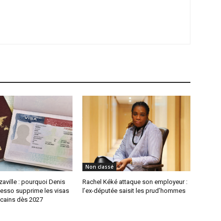
Non classé
aville : pourquoi Denis
Rachel Kéké attaque son employeur :
sso supprime les visas
l’ex-députée saisit les prud’hommes
icains dès 2027