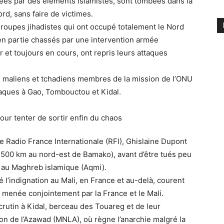
irées par des éléments islamistes, sont tombées dans la
rd, sans faire de victimes.
groupes jihadistes qui ont occupé totalement le Nord
en partie chassés par une intervention armée
er et toujours en cours, ont repris leurs attaques
res maliens et tchadiens membres de la mission de l’ONU
taques à Gao, Tombouctou et Kidal.
e Radio France Internationale (RFI), Ghislaine Dupont
 1.500 km au nord-est de Bamako), avant d’être tués peu
 au Maghreb islamique (Aqmi).
 l’indignation au Mali, en France et au-delà, courent
 menée conjointement par la France et le Mali.
crutin à Kidal, berceau des Touareg et de leur
on de l’Azawad (MNLA), où règne l’anarchie malgré la