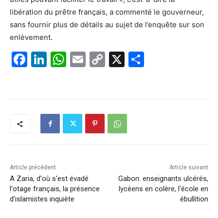
libération du prêtre français, a commenté le gouverneur,
sans fournir plus de détails au sujet de l’enquête sur son
enlèvement.
F
Li
W
E
C
X
P
a
n
h
m
o
ar
c
k
at
ai
p
ta
e
e
s
l
y
g
b
dI
A
Li
er
o
n
p
n
o
p
k
k
Article précédent
Article suivant
A Zaria, d'où s'est évadé
Gabon: enseignants ulcérés,
l'otage français, la présence
lycéens en colère, l'école en
d'islamistes inquiète
ébullition