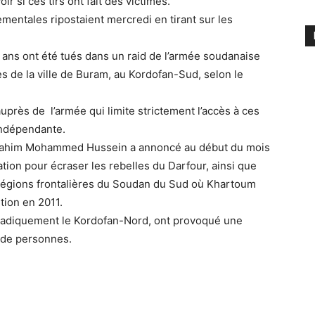
ir si ces tirs ont fait des victimes.
mentales ripostaient mercredi en tirant sur les
 ans ont été tués dans un raid de l’armée soudanaise
rès de la ville de Buram, au Kordofan-Sud, selon le
près de l’armée qui limite strictement l’accès à ces
 indépendante.
lrahim Mohammed Hussein a annoncé au début du mois
ion pour écraser les rebelles du Darfour, ainsi que
 régions frontalières du Soudan du Sud où Khartoum
tion en 2011.
radiquement le Kordofan-Nord, ont provoqué une
n de personnes.