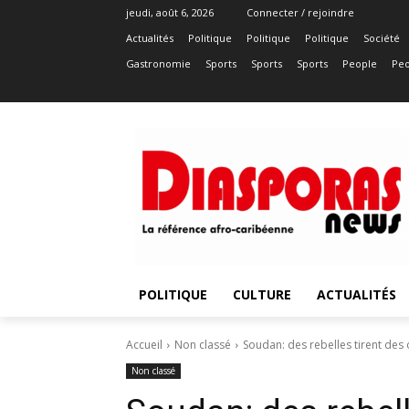
jeudi, août 6, 2026
Connecter / rejoindre
Actualités
Politique
Politique
Politique
Société
Gastronomie
Sports
Sports
Sports
People
Peo
POLITIQUE
CULTURE
ACTUALITÉS
Accueil
Non classé
Soudan: des rebelles tirent des
Non classé