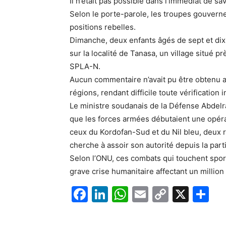
Il n’était pas possible dans l’immédiat de savo
Selon le porte-parole, les troupes gouverne
positions rebelles.
Dimanche, deux enfants âgés de sept et dix
sur la localité de Tanasa, un village situé p
SPLA-N.
Aucun commentaire n’avait pu être obtenu au
régions, rendant difficile toute vérification
Le ministre soudanais de la Défense Abde
que les forces armées débutaient une opérat
ceux du Kordofan-Sud et du Nil bleu, deux
cherche à assoir son autorité depuis la parti
Selon l’ONU, ces combats qui touchent spo
grave crise humanitaire affectant un millio
F
Li
W
E
C
X
P
a
n
h
m
o
ar