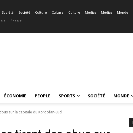
Société
Société
Culture
Culture
Culture
Médias
Médias
Monde
ple
People
ÉCONOMIE
PEOPLE
SPORTS
SOCIÉTÉ
MONDE
 obus sur la capitale du Kordofan-Sud