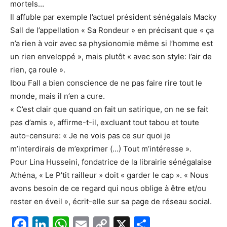
mortels…
Il affuble par exemple l’actuel président sénégalais Macky
Sall de l’appellation « Sa Rondeur » en précisant que « ça
n’a rien à voir avec sa physionomie même si l’homme est
un rien enveloppé », mais plutôt « avec son style: l’air de
rien, ça roule ».
Ibou Fall a bien conscience de ne pas faire rire tout le
monde, mais il n’en a cure.
« C’est clair que quand on fait un satirique, on ne se fait
pas d’amis », affirme-t-il, excluant tout tabou et toute
auto-censure: « Je ne vois pas ce sur quoi je
m’interdirais de m’exprimer (…) Tout m’intéresse ».
Pour Lina Husseini, fondatrice de la librairie sénégalaise
Athéna, « Le P’tit railleur » doit « garder le cap ». « Nous
avons besoin de ce regard qui nous oblige à être et/ou
rester en éveil », écrit-elle sur sa page de réseau social.
F
Li
W
E
C
X
P