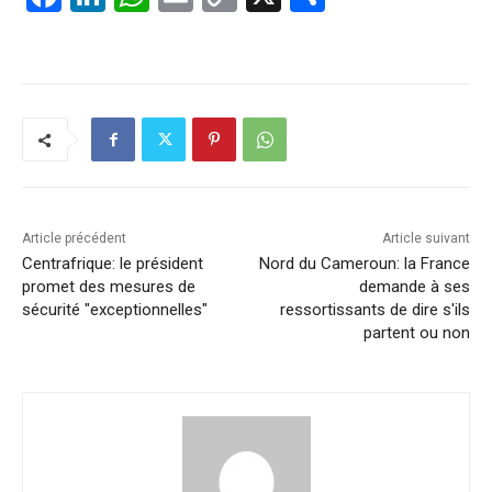
a
n
h
m
o
ar
c
k
at
ai
p
ta
e
e
s
l
y
g
b
dI
A
Li
er
o
n
p
n
o
p
k
k
Article précédent
Article suivant
Centrafrique: le président
Nord du Cameroun: la France
promet des mesures de
demande à ses
sécurité "exceptionnelles"
ressortissants de dire s'ils
partent ou non