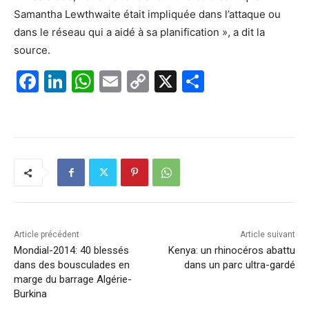
Samantha Lewthwaite était impliquée dans l’attaque ou
dans le réseau qui a aidé à sa planification », a dit la
source.
F
Li
W
E
C
X
P
a
n
h
m
o
ar
c
k
at
ai
p
ta
e
e
s
l
y
g
b
dI
A
Li
er
o
n
p
n
o
p
k
k
Article précédent
Article suivant
Mondial-2014: 40 blessés
Kenya: un rhinocéros abattu
dans des bousculades en
dans un parc ultra-gardé
marge du barrage Algérie-
Burkina