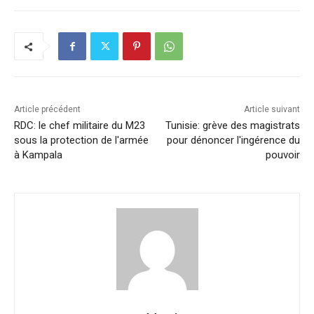
e
e
s
l
y
g
b
dI
A
Li
er
o
n
p
n
o
p
k
k
Article précédent
Article suivant
RDC: le chef militaire du M23
Tunisie: grève des magistrats
sous la protection de l'armée
pour dénoncer l'ingérence du
à Kampala
pouvoir