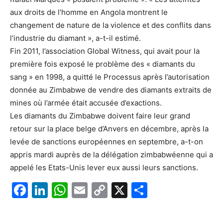
aux droits de l’homme en Angola montrent le
changement de nature de la violence et des conflits dans
l’industrie du diamant », a-t-il estimé.
Fin 2011, l’association Global Witness, qui avait pour la
première fois exposé le problème des « diamants du
sang » en 1998, a quitté le Processus après l’autorisation
donnée au Zimbabwe de vendre des diamants extraits de
mines où l’armée était accusée d’exactions.
Les diamants du Zimbabwe doivent faire leur grand
retour sur la place belge d’Anvers en décembre, après la
levée de sanctions européennes en septembre, a-t-on
appris mardi auprès de la délégation zimbabwéenne qui a
appelé les Etats-Unis lever eux aussi leurs sanctions.
F
Li
W
E
C
X
P
a
n
h
m
o
ar
c
k
at
ai
p
ta