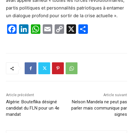
avait appelé samedi « toutes les forces révolutionnaires,
partis politiques et personnalités patriotiques à entamer
un dialogue profond pour sortir de la crise actuelle ».
F
Li
W
E
C
X
P
a
n
h
m
o
ar
c
k
at
ai
p
ta
e
e
s
l
y
g
b
dI
A
Li
er
o
n
p
n
o
p
k
k
Article précédent
Article suivant
Algérie: Bouteflika désigné
Nelson Mandela ne peut pas
candidat du FLN pour un 4e
parler mais communique par
mandat
signes