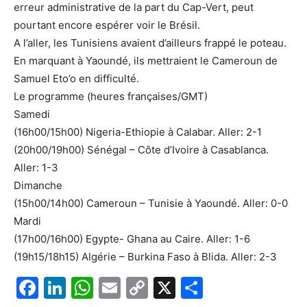
erreur administrative de la part du Cap-Vert, peut
pourtant encore espérer voir le Brésil.
A l’aller, les Tunisiens avaient d’ailleurs frappé le poteau.
En marquant à Yaoundé, ils mettraient le Cameroun de
Samuel Eto’o en difficulté.
Le programme (heures françaises/GMT)
Samedi
(16h00/15h00) Nigeria-Ethiopie à Calabar. Aller: 2-1
(20h00/19h00) Sénégal – Côte d’Ivoire à Casablanca.
Aller: 1-3
Dimanche
(15h00/14h00) Cameroun – Tunisie à Yaoundé. Aller: 0-0
Mardi
(17h00/16h00) Egypte- Ghana au Caire. Aller: 1-6
(19h15/18h15) Algérie – Burkina Faso à Blida. Aller: 2-3
F
Li
W
E
C
X
P