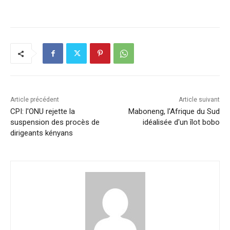
a
n
h
m
o
ar
c
k
at
ai
p
ta
e
e
s
l
y
g
b
dI
A
Li
er
o
n
p
n
o
p
k
k
Article précédent
Article suivant
CPI: l'ONU rejette la
Maboneng, l'Afrique du Sud
suspension des procès de
idéalisée d'un îlot bobo
dirigeants kényans