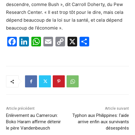
descendre, comme Bush », dit Carroll Doherty, du Pew
Research Center. « Il est trop tôt pour le dire, mais cela
dépend beaucoup de la loi sur la santé, et cela dépend
beaucoup de l’économie ».
F
Li
W
E
C
X
P
a
n
h
m
o
ar
c
k
at
ai
p
ta
e
e
s
l
y
g
b
dI
A
Li
er
o
n
p
n
o
p
k
k
Article précédent
Article suivant
Enlèvement au Cameroun:
Typhon aux Philippines: l'aide
Boko Haram affirme détenir
arrive enfin aux survivants
le père Vandenbeusch
désespérés