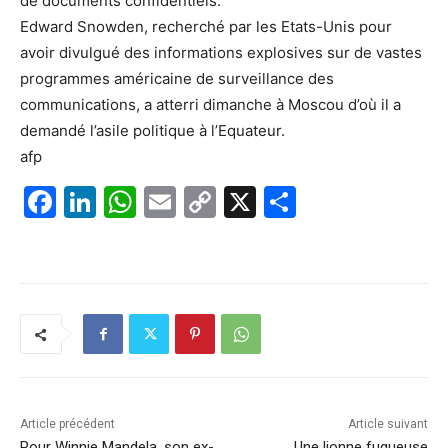
de documents confidentiels.
Edward Snowden, recherché par les Etats-Unis pour
avoir divulgué des informations explosives sur de vastes
programmes américaine de surveillance des
communications, a atterri dimanche à Moscou d’où il a
demandé l’asile politique à l’Equateur.
afp
F
Li
W
E
C
X
P
a
n
h
m
o
ar
c
k
at
ai
p
ta
e
e
s
l
y
g
b
dI
A
Li
er
o
n
p
n
o
p
k
k
Article précédent
Article suivant
Pour Winnie Mandela, son ex-
Une lionne fugueuse