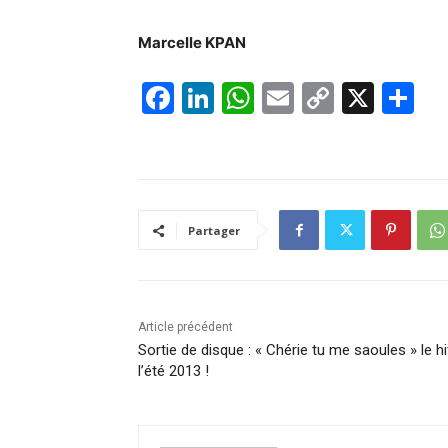
Marcelle KPAN
F
Li
W
E
C
X
P
a
n
h
m
o
ar
c
k
at
ai
p
ta
e
e
s
l
y
g
b
dI
A
Li
er
Partager
o
n
p
n
o
p
k
k
Article précédent
Sortie de disque : « Chérie tu me saoules » le hi
l’été 2013 !