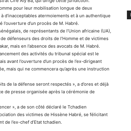
rat Ciré Aly Ba, qui dirige cette juridiction.
l’Homme pour leur mobilisation longue de deux
 à d’inacceptables atermoiements et à un authentique
hé l’ouverture d’un procès de M. Habré.
sénégalais, de représentants de l’Union africaine (UA),
 de défenseurs des droits de l’Homme et de victimes
akar, mais en l’absence des avocats de M. Habré.
ancement des activités du tribunal spécial est le
is avant l’ouverture d’un procès de l’ex-dirigeant
ixée, mais qui ne commencera qu’après une instruction
its de la défense seront respectés », a d’ores et déjà
ce de presse organisée après la cérémonie de
encer », a de son côté déclaré le Tchadien
iation des victimes de Hissène Habré, se félicitant
t de l’ex-chef d’Etat tchadien.