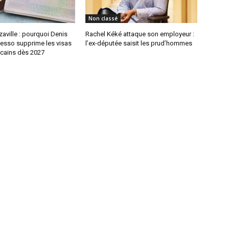
Non classé
aville : pourquoi Denis
Rachel Kéké attaque son employeur :
sso supprime les visas
l’ex-députée saisit les prud’hommes
icains dès 2027