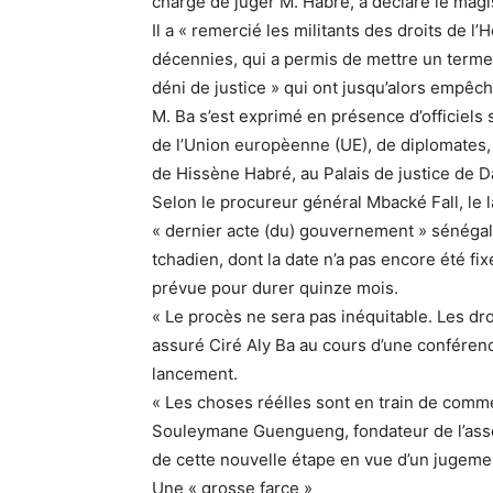
chargé de juger M. Habré, a déclaré le magist
Il a « remercié les militants des droits de 
décennies, qui a permis de mettre un terme
déni de justice » qui ont jusqu’alors empêc
M. Ba s’est exprimé en présence d’officiels 
de l’Union europèenne (UE), de diplomates,
de Hissène Habré, au Palais de justice de D
Selon le procureur général Mbacké Fall, le l
« dernier acte (du) gouvernement » sénégala
tchadien, dont la date n’a pas encore été f
prévue pour durer quinze mois.
« Le procès ne sera pas inéquitable. Les dro
assuré Ciré Aly Ba au cours d’une conféren
lancement.
« Les choses réélles sont en train de comm
Souleymane Guengueng, fondateur de l’assoc
de cette nouvelle étape en vue d’un jugemen
Une « grosse farce »