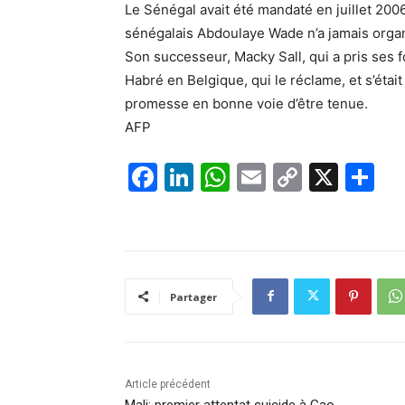
Le Sénégal avait été mandaté en juillet 2006
sénégalais Abdoulaye Wade n’a jamais orga
Son successeur, Macky Sall, qui a pris ses f
Habré en Belgique, qui le réclame, et s’étai
promesse en bonne voie d’être tenue.
AFP
F
Li
W
E
C
X
P
a
n
h
m
o
ar
c
k
at
ai
p
ta
e
e
s
l
y
g
b
dI
A
Li
er
Partager
o
n
p
n
o
p
k
k
Article précédent
Mali: premier attentat suicide à Gao,