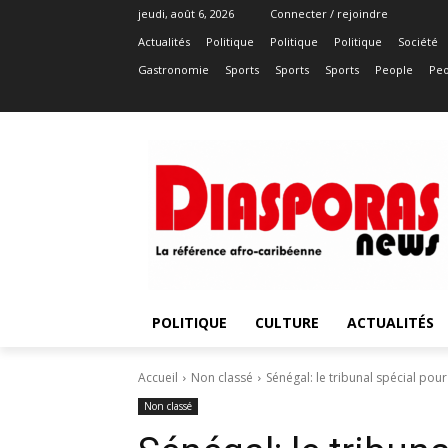
jeudi, août 6, 2026
Connecter / rejoindre
Actualités
Politique
Politique
Politique
Société
Gastronomie
Sports
Sports
Sports
People
Peo
POLITIQUE
CULTURE
ACTUALITÉS
Accueil
Non classé
Sénégal: le tribunal spécial pou
Non classé