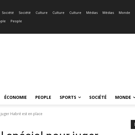
Société
Société
Culture
Culture
Culture
Médias
Médias
Monde
ple
People
ÉCONOMIE
PEOPLE
SPORTS
SOCIÉTÉ
MONDE
r juger Habré est en place