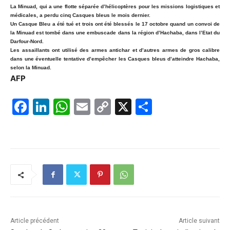
La Minuad, qui a une flotte séparée d’hélicoptères pour les missions logistiques et
médicales, a perdu cinq Casques bleus le mois dernier.
Un Casque Bleu a été tué et trois ont été blessés le 17 octobre quand un convoi de
la Minuad est tombé dans une embuscade dans la région d’Hachaba, dans l’Etat du
Darfour-Nord.
Les assaillants ont utilisé des armes antichar et d’autres armes de gros calibre
dans une éventuelle tentative d’empêcher les Casques bleus d’atteindre Hachaba,
selon la Minuad.
AFP
F
Li
W
E
C
X
P
a
n
h
m
o
ar
c
k
at
ai
p
ta
e
e
s
l
y
g
b
dI
A
Li
er
o
n
p
n
o
p
k
k
Article précédent
Article suivant