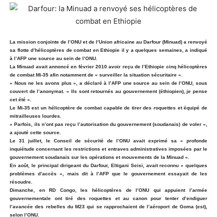
La mission conjointe de l’ONU et de l’Union africaine au Darfour (Minuad) a renvoyé
sa flotte d’hélicoptères de combat en Ethiopie il y a quelques semaines, a indiqué
à l’AFP une source au sein de l’ONU.
La Minuad avait annoncé en février 2010 avoir reçu de l’Ethiopie cinq hélicoptères
de combat Mi-35 afin notamment de « surveiller la situation sécuritaire ».
« Nous ne les avons plus », a déclaré à l’AFP une source au sein de l’ONU, sous
couvert de l’anonymat. « Ils sont retournés au gouvernement (éthiopien), je pense
cet été ».
Le Mi-35 est un hélicoptère de combat capable de tirer des roquettes et équipé de
mitrailleuses lourdes.
« Parfois, ils n’ont pas reçu l’autorisation du gouvernement (soudanais) de voler »,
a ajouté cette source.
Le 31 juillet, le Conseil de sécurité de l’ONU avait exprimé sa « profonde
inquiétude concernant les restrictions et entraves administratives imposées par le
gouvernement soudanais sur les opérations et mouvements de la Minuad ».
En août, le principal dirigeant du Darfour, Eltigani Seisi, avait reconnu « quelques
problèmes d’accès », mais dit à l’AFP que le gouvernement essayait de les
résoudre.
Dimanche, en RD Congo, les hélicoptères de l’ONU qui appuient l’armée
gouvernementale ont tiré des roquettes et au canon pour tenter d’endiguer
l’avancée des rebelles du M23 qui se rapprochaient de l’aéroport de Goma (est),
selon l’ONU.