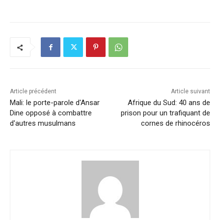
c
k
at
ai
p
ta
e
e
s
l
y
g
b
dI
A
Li
er
o
n
p
n
o
p
k
k
Article précédent
Article suivant
Mali: le porte-parole d'Ansar
Afrique du Sud: 40 ans de
Dine opposé à combattre
prison pour un trafiquant de
d'autres musulmans
cornes de rhinocéros