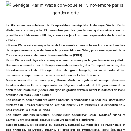
Le fils et ancien ministre de l’ex-président sénégalais Abdoulaye Wade, Karim
Wade, sera convoqué le 15 novembre par les gendarmes qui enquêtent sur un
possible enrichissement illicite, a annoncé jeudi un haut responsable de la justice
à Dakar.
« Karim Wade est convoqué le jeudi 15 novembre devant la section de recherches
de la gendarmerie », a déclaré à la presse Alioune Ndao, procureur spécial de la
Cour de répression de l’enrichissement illicite (CREI).
Karim Wade avait déjà été convoqué à deux reprises par la gendarmerie en juillet.
Son ancien ministère de la Coopération internationale, des Transports aériens, des
Infrastructures et de l’Energie, doté de gros budgets, lui avait valu d’être
surnommé « super ministre » ou « ministre du ciel et de la terre ».
Ancien conseiller de son père, Karim Wade a également occupé plusieurs
fonctions dont celle de responsable de l’Agence nationale de l’Organisation de la
conférence islamique (Anoci), chargée de grands travaux avant le sommet de l’OCI
organisé en mars 2008 à Dakar.
Les dossiers concernant six autres anciens responsables sénégalais, dont quatre
ministres de l’ex-président Wade, ont également « été transmis à la gendarmerie »
pour enquête, a ajouté M. Ndao.
Les quatre anciens ministres, Oumar Sarr, Abdoulaye Baldé, Madické Niang et
Samuel Sarr, ont dirigé chacun plusieurs ministères différents.
Tahibou Ndiaye, ex-directeur du cadastre, rattaché au ministère de l’Economie et
des finances, et Doudou Diagne, ex-directeur de l’Urbanisme, sont également