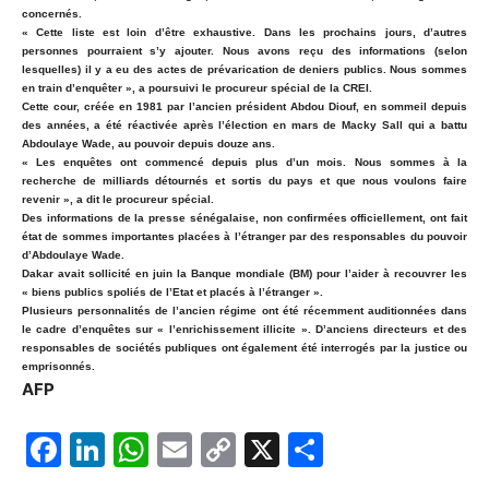
concernés.
« Cette liste est loin d’être exhaustive. Dans les prochains jours, d’autres
personnes pourraient s’y ajouter. Nous avons reçu des informations (selon
lesquelles) il y a eu des actes de prévarication de deniers publics. Nous sommes
en train d’enquêter », a poursuivi le procureur spécial de la CREI.
Cette cour, créée en 1981 par l’ancien président Abdou Diouf, en sommeil depuis
des années, a été réactivée après l’élection en mars de Macky Sall qui a battu
Abdoulaye Wade, au pouvoir depuis douze ans.
« Les enquêtes ont commencé depuis plus d’un mois. Nous sommes à la
recherche de milliards détournés et sortis du pays et que nous voulons faire
revenir », a dit le procureur spécial.
Des informations de la presse sénégalaise, non confirmées officiellement, ont fait
état de sommes importantes placées à l’étranger par des responsables du pouvoir
d’Abdoulaye Wade.
Dakar avait sollicité en juin la Banque mondiale (BM) pour l’aider à recouvrer les
« biens publics spoliés de l’Etat et placés à l’étranger ».
Plusieurs personnalités de l’ancien régime ont été récemment auditionnées dans
le cadre d’enquêtes sur « l’enrichissement illicite ». D’anciens directeurs et des
responsables de sociétés publiques ont également été interrogés par la justice ou
emprisonnés.
AFP
F
Li
W
E
C
X
P
a
n
h
m
o
ar