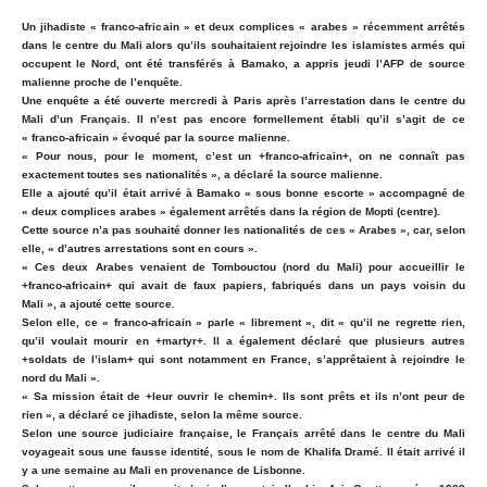
Un jihadiste « franco-africain » et deux complices « arabes » récemment arrêtés
dans le centre du Mali alors qu’ils souhaitaient rejoindre les islamistes armés qui
occupent le Nord, ont été transférés à Bamako, a appris jeudi l’AFP de source
malienne proche de l’enquête.
Une enquête a été ouverte mercredi à Paris après l’arrestation dans le centre du
Mali d’un Français. Il n’est pas encore formellement établi qu’il s’agit de ce
« franco-africain » évoqué par la source malienne.
« Pour nous, pour le moment, c’est un +franco-africain+, on ne connaît pas
exactement toutes ses nationalités », a déclaré la source malienne.
Elle a ajouté qu’il était arrivé à Bamako « sous bonne escorte » accompagné de
« deux complices arabes » également arrêtés dans la région de Mopti (centre).
Cette source n’a pas souhaité donner les nationalités de ces « Arabes », car, selon
elle, « d’autres arrestations sont en cours ».
« Ces deux Arabes venaient de Tombouctou (nord du Mali) pour accueillir le
+franco-africain+ qui avait de faux papiers, fabriqués dans un pays voisin du
Mali », a ajouté cette source.
Selon elle, ce « franco-africain » parle « librement », dit « qu’il ne regrette rien,
qu’il voulait mourir en +martyr+. Il a également déclaré que plusieurs autres
+soldats de l’islam+ qui sont notamment en France, s’apprêtaient à rejoindre le
nord du Mali ».
« Sa mission était de +leur ouvrir le chemin+. Ils sont prêts et ils n’ont peur de
rien », a déclaré ce jihadiste, selon la même source.
Selon une source judiciaire française, le Français arrêté dans le centre du Mali
voyageait sous une fausse identité, sous le nom de Khalifa Dramé. Il était arrivé il
y a une semaine au Mali en provenance de Lisbonne.