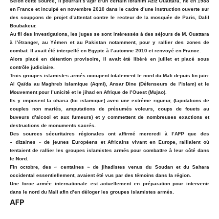
Selon cette source, il pourrait s’agir d’un certain Ibrahim Aziz Ouattara, né en 1988
en France et inculpé en novembre 2010 dans le cadre d’une instruction ouverte sur
des soupçons de projet d’attentat contre le recteur de la mosquée de Paris, Dalil
Boubakeur.
Au fil des investigations, les juges se sont intéressés à des séjours de M. Ouattara
à l’étranger, au Yémen et au Pakistan notamment, pour y rallier des zones de
combat. Il avait été interpellé en Egypte à l’automne 2010 et renvoyé en France.
Alors placé en détention provisoire, il avait été libéré en juillet et placé sous
contrôle judiciaire.
Trois groupes islamistes armés occupent totalement le nord du Mali depuis fin juin:
Al Qaïda au Maghreb islamique (Aqmi), Ansar Dine (Défenseurs de l’islam) et le
Mouvement pour l’unicité et le jihad en Afrique de l’Ouest (Mujao).
Ils y imposent la charia (loi islamique) avec une extrême rigueur, (lapidations de
couples non mariés, amputations de présumés voleurs, coups de fouets au
buveurs d’alcool et aux fumeurs) et y commettent de nombreuses exactions et
destructions de monuments sacrés.
Des sources sécuritaires régionales ont affirmé mercredi à l’AFP que des
« dizaines » de jeunes Européens et Africains vivant en Europe, ralliaient où
tentaient de rallier les groupes islamistes armés pour combattre à leur côté dans
le Nord.
Fin octobre, des « centaines » de jihadistes venus du Soudan et du Sahara
occidental essentiellement, avaient été vus par des témoins dans la région.
Une force armée internationale est actuellement en préparation pour intervenir
dans le nord du Mali afin d’en déloger les groupes islamistes armés.
AFP