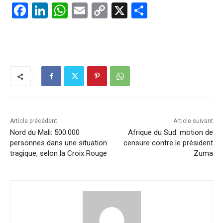
F
Li
W
E
C
X
P
a
n
h
m
o
ar
c
k
at
ai
p
ta
e
e
s
l
y
g
b
dI
A
Li
er
o
n
p
n
o
p
k
k
Article précédent
Article suivant
Nord du Mali: 500.000
Afrique du Sud: motion de
personnes dans une situation
censure contre le président
tragique, selon la Croix Rouge
Zuma