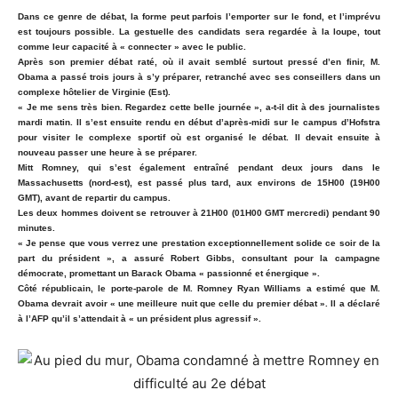
Dans ce genre de débat, la forme peut parfois l’emporter sur le fond, et l’imprévu
est toujours possible. La gestuelle des candidats sera regardée à la loupe, tout
comme leur capacité à « connecter » avec le public.
Après son premier débat raté, où il avait semblé surtout pressé d’en finir, M.
Obama a passé trois jours à s’y préparer, retranché avec ses conseillers dans un
complexe hôtelier de Virginie (Est).
« Je me sens très bien. Regardez cette belle journée », a-t-il dit à des journalistes
mardi matin. Il s’est ensuite rendu en début d’après-midi sur le campus d’Hofstra
pour visiter le complexe sportif où est organisé le débat. Il devait ensuite à
nouveau passer une heure à se préparer.
Mitt Romney, qui s’est également entraîné pendant deux jours dans le
Massachusetts (nord-est), est passé plus tard, aux environs de 15H00 (19H00
GMT), avant de repartir du campus.
Les deux hommes doivent se retrouver à 21H00 (01H00 GMT mercredi) pendant 90
minutes.
« Je pense que vous verrez une prestation exceptionnellement solide ce soir de la
part du président », a assuré Robert Gibbs, consultant pour la campagne
démocrate, promettant un Barack Obama « passionné et énergique ».
Côté républicain, le porte-parole de M. Romney Ryan Williams a estimé que M.
Obama devrait avoir « une meilleure nuit que celle du premier débat ». Il a déclaré
à l’AFP qu’il s’attendait à « un président plus agressif ».