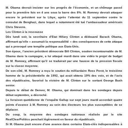
M. Obama devrait insister sur les progrès de l’économie, et un chômage passé
pour la première fois en 4 ans sous la barre des 8%. M. Romney devrait attaquer
encore le président sur la Libye, après l’attentat du 11 septembre contre le
consulat de Benghazi, dans lequel a notamment été tué l’ambassadeur américain
Chris Stevens.
Les Clinton à la rescousse
Dès lundi soir, la secrétaire d’Etat Hillary Clinton a dédouané Barack Obama,
affirmant qu’elle « assumait la responsabilité » des conséquences de cette attaque
qui a provoqué une tempête politique aux Etats-Unis.
Son époux, l’ancien président démocrate Bill Clinton, soutien incontournable de M.
Obama dans la campagne, a lui attaqué mardi dans une vidéo le projet de budget
de M. Romney, affirmant qu’il se traduirait par une hausse de la pression fiscale
sur la classe moyenne.
De son côté, M. Romney a reçu le soutien du milliardaire Ross Perot, le troisième
homme de la présidentielle de 1992, qui avait obtenu 19% des voix, et de l’avis
des républicains, favorisé la victoire de M. Clinton sur le sortant George Bush
senior.
Depuis le débat de Denver, M. Obama, qui dominait dans les sondages depuis
début septembre, a décroché.
La livraison quotidienne de l’enquête Gallup sur sept jours mardi accordait quatre
points d’avance à M. Romney au sein des électeurs les plus susceptibles de se
déplacer.
Du coup, la moyenne des sondages nationaux réalisée par le site
RealClearPolitics penchait légèrement en faveur du républicain.
Si M. Obama jouit encore d’une avance dans certains Etats-clés indispensables à