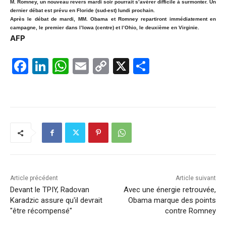
M. Romney, un nouveau revers mardi soir pourrait s’avérer difficile à surmonter. Un
dernier débat est prévu en Floride (sud-est) lundi prochain.
Après le débat de mardi, MM. Obama et Romney repartiront immédiatement en
campagne, le premier dans l’Iowa (centre) et l’Ohio, le deuxième en Virginie.
AFP
F
Li
W
E
C
X
P
a
n
h
m
o
ar
c
k
at
ai
p
ta
e
e
s
l
y
g
b
dI
A
Li
er
o
n
p
n
o
p
k
k
Article précédent
Article suivant
Devant le TPIY, Radovan
Avec une énergie retrouvée,
Karadzic assure qu'il devrait
Obama marque des points
"être récompensé"
contre Romney