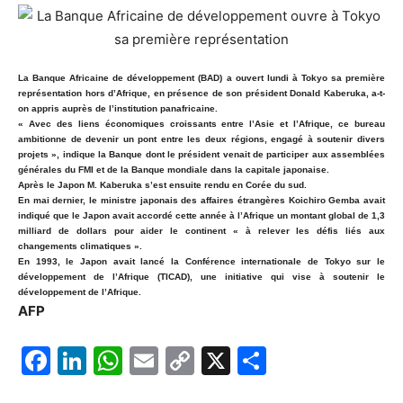
La Banque Africaine de développement (BAD) a ouvert lundi à Tokyo sa première
représentation hors d’Afrique, en présence de son président Donald Kaberuka, a-t-
on appris auprès de l’institution panafricaine.
« Avec des liens économiques croissants entre l’Asie et l’Afrique, ce bureau
ambitionne de devenir un pont entre les deux régions, engagé à soutenir divers
projets », indique la Banque dont le président venait de participer aux assemblées
générales du FMI et de la Banque mondiale dans la capitale japonaise.
Après le Japon M. Kaberuka s’est ensuite rendu en Corée du sud.
En mai dernier, le ministre japonais des affaires étrangères Koichiro Gemba avait
indiqué que le Japon avait accordé cette année à l’Afrique un montant global de 1,3
milliard de dollars pour aider le continent « à relever les défis liés aux
changements climatiques ».
En 1993, le Japon avait lancé la Conférence internationale de Tokyo sur le
développement de l’Afrique (TICAD), une initiative qui vise à soutenir le
développement de l’Afrique.
AFP
F
Li
W
E
C
X
P
a
n
h
m
o
ar