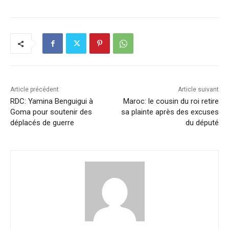
c
k
at
ai
p
ta
e
e
s
l
y
g
b
dI
A
Li
er
o
n
p
n
o
p
k
k
Article précédent
Article suivant
RDC: Yamina Benguigui à
Maroc: le cousin du roi retire
Goma pour soutenir des
sa plainte après des excuses
déplacés de guerre
du député