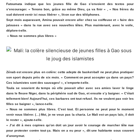
Fatoumata indique que les jeunes fille de Gao s’envoient des textos pour
s’encourager. « Tenons bon, grâce au même Dieu, ça va finir « , « Nos frères du
sud doivent venir ici nous libérer », lit-on sur des téléphones.
Sept mois auparavant, Amina pouvait encore aller chez sa coiffeuse et « faire des
jalouses » dans la rue avec ses nouvelles têtes. Plus maintenant, avec le voile,
déplore-t-elle.
« Nous ne sommes plus libres »
Zénab est encore plus en colère: cette adepte de basket-ball ne peut plus pratiquer
son sport depuis près de six mois. « Comment on peut accepter ça dans un pays?
Ces islamistes sont des sauvages! », s’emporte-t-elle.
Toula se souvient du temps où elle pouvait aller avec ses amies laver le linge
dans le fleuve Niger, dans la périphérie sud de Gao, et ensuite s’y baigner. « C’était
tellement bien! Aujourd’hui, ces barbares ont tout refusé. Ils ne veulent pas voir les
filles se baigner », lance-t-elle.
« Nous ne sommes plus libres. C’est tout. Et personne ne peut pour le moment
venir nous libérer. (…) Moi, je ne veux pas la charia. Le Mali est un pays laïc, il doit
le rester », ajoute-t-elle.
« J’ai dit à mes copines qu’on doit un jour avoir le courage de marcher tête nue
pour protester contre tout ça. Mais on a eu peur », dit une habitante sous couvert
d’anonymat.