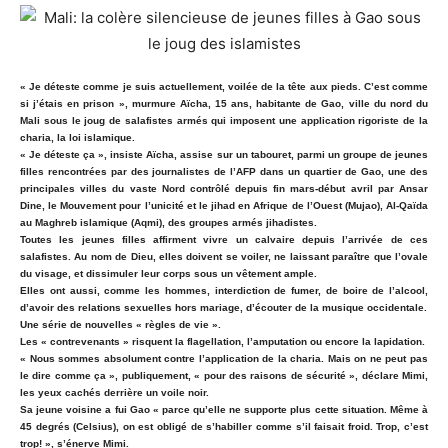
« Je déteste comme je suis actuellement, voilée de la tête aux pieds. C’est comme
si j’étais en prison », murmure Aïcha, 15 ans, habitante de Gao, ville du nord du
Mali sous le joug de salafistes armés qui imposent une application rigoriste de la
charia, la loi islamique.
« Je déteste ça », insiste Aïcha, assise sur un tabouret, parmi un groupe de jeunes
filles rencontrées par des journalistes de l’AFP dans un quartier de Gao, une des
principales villes du vaste Nord contrôlé depuis fin mars-début avril par Ansar
Dine, le Mouvement pour l’unicité et le jihad en Afrique de l’Ouest (Mujao), Al-Qaïda
au Maghreb islamique (Aqmi), des groupes armés jihadistes.
Toutes les jeunes filles affirment vivre un calvaire depuis l’arrivée de ces
salafistes. Au nom de Dieu, elles doivent se voiler, ne laissant paraître que l’ovale
du visage, et dissimuler leur corps sous un vêtement ample.
Elles ont aussi, comme les hommes, interdiction de fumer, de boire de l’alcool,
d’avoir des relations sexuelles hors mariage, d’écouter de la musique occidentale.
Une série de nouvelles « règles de vie ».
Les « contrevenants » risquent la flagellation, l’amputation ou encore la lapidation.
« Nous sommes absolument contre l’application de la charia. Mais on ne peut pas
le dire comme ça », publiquement, « pour des raisons de sécurité », déclare Mimi,
les yeux cachés derrière un voile noir.
Sa jeune voisine a fui Gao « parce qu’elle ne supporte plus cette situation. Même à
45 degrés (Celsius), on est obligé de s’habiller comme s’il faisait froid. Trop, c’est
trop! », s’énerve Mimi.