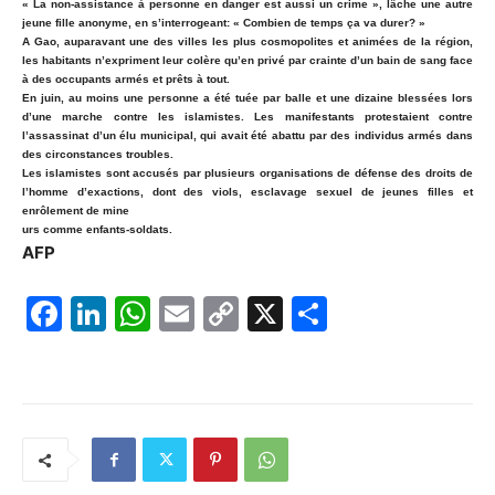
« La non-assistance à personne en danger est aussi un crime », lâche une autre
jeune fille anonyme, en s’interrogeant: « Combien de temps ça va durer? »
A Gao, auparavant une des villes les plus cosmopolites et animées de la région,
les habitants n’expriment leur colère qu’en privé par crainte d’un bain de sang face
à des occupants armés et prêts à tout.
En juin, au moins une personne a été tuée par balle et une dizaine blessées lors
d’une marche contre les islamistes. Les manifestants protestaient contre
l’assassinat d’un élu municipal, qui avait été abattu par des individus armés dans
des circonstances troubles.
Les islamistes sont accusés par plusieurs organisations de défense des droits de
l’homme d’exactions, dont des viols, esclavage sexuel de jeunes filles et
enrôlement de mine
urs comme enfants-soldats.
AFP
F
Li
W
E
C
X
P
a
n
h
m
o
ar
c
k
at
ai
p
ta
e
e
s
l
y
g
b
dI
A
Li
er
o
n
p
n