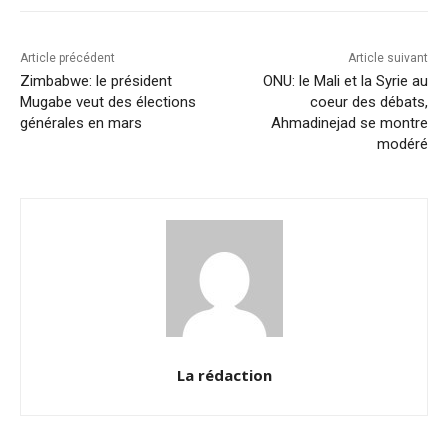
o
p
k
k
Article précédent
Article suivant
Zimbabwe: le président
ONU: le Mali et la Syrie au
Mugabe veut des élections
coeur des débats,
générales en mars
Ahmadinejad se montre
modéré
La rédaction