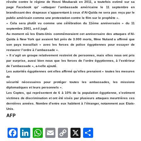
révolte contre le régime de Hosni Moubarak en 2011, a toutefois estimé sur sa
page Facebook qu' »attaquer l’ambassade américaine le 11 septembre en
brandissant des drapeaux s’apparentant à ceux d’Al-Qaïda ne sera pas reçu par le
public américain comme une protestation contre le film sur le prophète ».
« Cela sera plutôt vu comme une célébration du 11ème anniversaire » du 11
septembre 2001, a-t-il jugé.
Au moment où les Etats-Unis commémoraient cet anniversaire des attaques d’Al-
Qaïda à New York qui avaient fait près de 3.000 morts, Mme Nuland a affirmé que
son pays travaillait « avec les forces de police égyptiennes pour essayer de
restaurer l’ordre à l’ambassade ».
« Il s’agit un groupe relativement restreint de personnes, mais elles nous ont pris
par surprise, aussi bien nous que les forces de l’ordre égyptiennes, à l’extérieur
de l’ambassade », a-t-elle ajouté.
Les autorités égyptiennes ont elles affirmé qu’elles prenaient « toutes les mesures
de
sécurité nécessaires pour protéger toutes les ambassades, les missions
diplomatiques et leurs personnels ».
Les Coptes, qui représentent de 6 à 10% de la population égyptienne, s’estiment
victimes de discrimination et ont été visés par plusieurs attaques meurtrières ces
dernières années. Nombre d’entre eux habitent à l’étranger, notamment aux Etats-
Unis.
AFP
F
Li
W
E
C
X
P