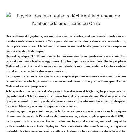
Des milliers d’Egyptiens, en majorité des salafistes, ont manifesté mardi devant
l’ambassade américaine au Caire pour dénoncer le film, selon eux « anti-islam »,
de coptes vivant aux Etats-Unis, certains arrachant le drapeau pour le remplacer
par un étendard islamique.
Devant quelque 3.000 manifestants rassemblés pour protester contre un film
produit par des chrétiens égyptiens (coptes) qui, selon eux, insulte le prophète
Mahomet, une dizaine d’hommes ont escaladé le mur d’enceinte de l’ambassade et
l’un d’eux a arraché le drapeau américain.
Le drapeau a ensuite été déchiré et remplacé par un immense étendard noir sur
lequel était écrite la profession de foi musulmane: « Il n’y a de Dieu que Dieu et
Mahomet est son prophète ».
A la question de savoir s’il s’agissait d’un drapeau d’Al-Qaïda, la porte-parole du
département d’Etat américain Victoria Nuland a affirmé depuis Washington: « Ce
que j’ai entendu, c’est que (le drapeau américain) a été remplacé par un drapeau
tout noir. Mais je peux me tromper sur ce point ».
La police, qui n’a pas fait usage de la force, est parvenue à convaincre la poignée
d’hommes de sortir de l’enceinte de l’ambassade, selon un photographe de l’AFP.
Le drapeau noir a ensuite été accroché sur le mur d’enceinte, au pied duquel la
police anti-émeutes était déployée. Des centaines de manifestants, en grande
majorité des fondamentalistes salafistes, étaient toujours présents dans la soirée,