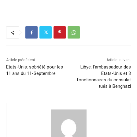
a
n
h
m
o
ar
c
k
at
ai
p
ta
e
e
s
l
y
g
b
dI
A
Li
er
o
n
p
n
o
p
k
k
Article précédent
Article suivant
Etats-Unis: sobriété pour les
Libye: l'ambassadeur des
11 ans du 11-Septembre
Etats-Unis et 3
fonctionnaires du consulat
tués à Benghazi