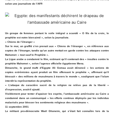
selon une journaliste de l’AFP.
Un groupe de femmes portant le voile intégral a scandé « O fils de la croix, le
prophète est notre bien-aimé », selon la journaliste.
« Chiens de l’étranger »
Sur le mur, un graffiti s’en prenait aux « Chiens de l’étranger », en référence aux
coptes de l’étranger, tandis qu’un autre mettait en garde contre les attaques contre
Mahomet: « tout sauf le Prophète ».
La Ligue arabe a condamné le film, estimant qu’il contenait des « insultes contre le
prophète Mahomet », selon l’agence officielle égyptienne Mena.
Dimanche, le grand mufti d’Egypte Ali Gomaa avait dénoncé « les actions de
coptes extrémistes ayant produit un film offensant le prophète », affirmant qu’il
blessait « des millions de musulmans à travers le monde », soulignant que l’islam
interdit la représentation du prophète.
« L’attaque du caractère sacré de la religion ne relève pas de la liberté »
d’expression, avait-il ajouté.
Visiblement pour tenter d’apaiser les esprits, l’ambassade américaine au Caire a
condamné dans un communiqué « les efforts continus déployés par les individus
malavisés pour blesser les sentiments religieux des musulmans ».
11 septembre 2001
Le militant pro-démocratie Waël Ghoneim, qui s’était fait connaître lors de la