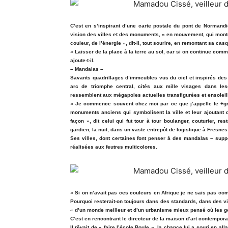
C’est en s’inspirant d’une carte postale du pont de Norma
vision des villes et des monuments, « en mouvement, qui montent 
couleur, de l’énergie », dit-il, tout sourire, en remontant sa casq
« Laisser de la place à la terre au sol, car si on continue comm
ajoute-t-il.
– Mandalas –
Savants quadrillages d’immeubles vus du ciel et inspirés des 
arc de triomphe central, cités aux mille visages dans l
ressemblent aux mégapoles actuelles transfigurées et ensoleill
« Je commence souvent chez moi par ce que j’appelle le +gril
monuments anciens qui symbolisent la ville et leur ajoutant
façon », dit celui qui fut tour à tour boulanger, couturier, r
gardien, la nuit, dans un vaste entrepôt de logistique à Fresnes
Ses villes, dont certaines font penser à des mandalas – suppo
réalisées aux feutres multicolores.
« Si on n’avait pas ces couleurs en Afrique je ne sais pas com
Pourquoi resterait-on toujours dans des standards, dans des vill
« d’un monde meilleur et d’un urbanisme mieux pensé où les g
C’est en rencontrant le directeur de la maison d’art contempor
Il rêvait de « faire l’école Boule », la chance lui a souri en al