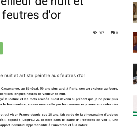
lleur de nuit et
 feutres d'or
407
0
n Casamance, au Sénégal. 50 ans plus tard, à Paris, son art explose au feutre,
lent ses longues heures de veilleur de nuit.
yé la lecture et les mots croisés. C’est devenu si présent que je ne peux plus
es à la fine monture, encore émerveillé par les oeuvres exposées aux côtés des
t qui vit en France depuis ses 18 ans, fait partie de la cinquantaine d’artistes
sil, exposés jusqu’au 21 octobre dans le cadre d' »Histoires de voir », une
pport individuel hypersensible à l’universel et à la nature.