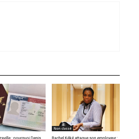
Non classé
aville : pourquoi Denis
Rachel Kéké attaque son employeur :