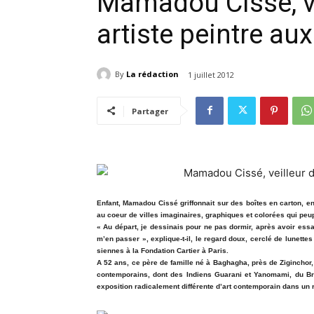
Mamadou Cissé, vei
artiste peintre aux
By
La rédaction
1 juillet 2012
Partager
Enfant, Mamadou Cissé griffonnait sur des boîtes en carton, e
au coeur de villes imaginaires, graphiques et colorées qui peup
« Au départ, je dessinais pour ne pas dormir, après avoir essa
m’en passer », explique-t-il, le regard doux, cerclé de lunett
siennes à la Fondation Cartier à Paris.
A 52 ans, ce père de famille né à Baghagha, près de Ziginchor, e
contemporains, dont des Indiens Guarani et Yanomami, du Bré
exposition radicalement différente d’art contemporain dans un ra