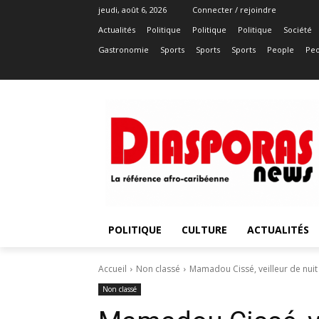
jeudi, août 6, 2026
Connecter / rejoindre
Actualités
Politique
Politique
Politique
Société
Gastronomie
Sports
Sports
Sports
People
Peo
POLITIQUE
CULTURE
ACTUALITÉS
Accueil
Non classé
Mamadou Cissé, veilleur de nuit 
Non classé