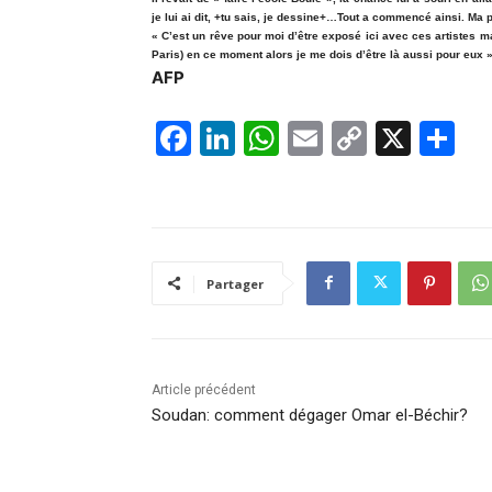
je lui ai dit, +tu sais, je dessine+…Tout a commencé ainsi. Ma 
« C’est un rêve pour moi d’être exposé ici avec ces artistes ma
Paris) en ce moment alors je me dois d’être là aussi pour eux 
AFP
F
Li
W
E
C
X
P
a
n
h
m
o
ar
c
k
at
ai
p
ta
e
e
s
l
y
g
b
dI
A
Li
er
Partager
o
n
p
n
o
p
k
k
Article précédent
Soudan: comment dégager Omar el-Béchir?