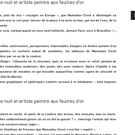
ndie, puis de ses « voyages en Europe », que Mamadou Cissé a développé sa
vers le ciel pour laisser de la place à la terre en bas, qui ont de l’eau, de la
uette.
e cela, surtout quand on sera neuf milliards, demain Paris sera à Bruxelles ! »,
villes américaines, perspectives imprenables élargies en étoiles partant d’un
esquelles se cachent autant de symboles, les tableaux de Mamadou Cissé
ées par un as de la couleur.
lage+, l’ébauche de la structure, puis je m’amuse avec le relief, partant de
 des immeubles modernes, des ponts, des axes routiers. Après j’habille à ma
estaurateur de meubles et qui travaille aujourd’hui comme agent de sécurité et
 (Val-de-Marne).
rts graphiques et sphériques colorés servant à la méditation – sont toujours
ment on serait. Je parle de la couleur des tissus, des maisons, tout se marie.
es uniformément grises où on se fait la gueule ? », interroge l’artiste qui rêve
ens seraient mieux logés ».
ain Chailloux de Fresnes que Mamadou Cissé s’est fait « repéré ».
lant voir des expositions. « Un jour j’ai rencontré le directeur, Maurice Lubac, et