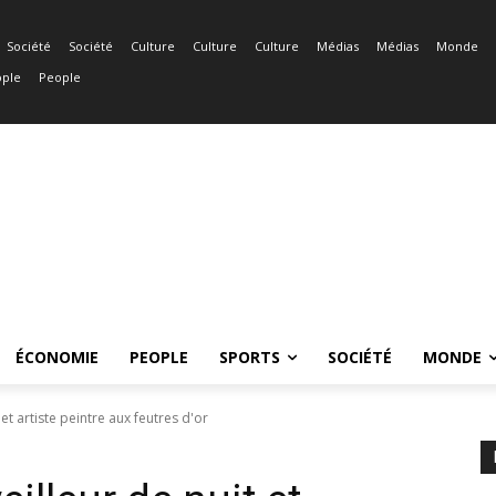
Société
Société
Culture
Culture
Culture
Médias
Médias
Monde
ple
People
ÉCONOMIE
PEOPLE
SPORTS
SOCIÉTÉ
MONDE
et artiste peintre aux feutres d'or