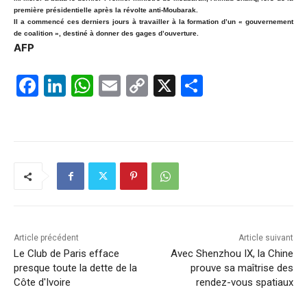
première présidentielle après la révolte anti-Moubarak.
Il a commencé ces derniers jours à travailler à la formation d’un « gouvernement
de coalition », destiné à donner des gages d’ouverture.
AFP
F
Li
W
E
C
X
P
a
n
h
m
o
ar
c
k
at
ai
p
ta
e
e
s
l
y
g
b
dI
A
Li
er
o
n
p
n
o
p
k
k
Article précédent
Article suivant
Le Club de Paris efface
Avec Shenzhou IX, la Chine
presque toute la dette de la
prouve sa maîtrise des
Côte d'Ivoire
rendez-vous spatiaux