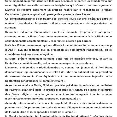
Cette disposition permet dans les faits aux généraux de garder un droit de veto sur
toute législation nouvelle ou mesure budgétaire qui n’aurait pas leur agrément.
L’armée se réserve également un droit de regard sur la rédaction de la future
Constitution, pierre angulaire du partage des pouvoirs dans l’avenir.
Ce conflit institutionnel s’est traduit ces derniers jours par une polémique entre le
nouveau président et le pouvoir militaire sur la procédure de la prestation de
serment.
Selon les militaires, l’Assemblée ayant été dissoute, le président doit prêter
serment devant la Haute Cour constitutionnelle, conformément à la « Déclaration
constitutionnelle complémentaire » récemment adoptée par l’armée.
Mais les Frères musulmans, qui ont dénoncé cette déclaration comme « un coup
d’Etat », avaient réclamé que la prestation ait lieu devant l’Assemblée, qu’ils
considèrent toujours comme légitime.
M. Morsi prêtera finalement serment, cette fois de manière officielle, devant la
Haute Cour constitutionnelle, selon un communiqué de la présidence.
L’annonce a déçu des « révolutionnaires », comme les jeunes du 6 Avril-Front
démocratique, qui ont annoncé leur retrait de Tahrir en estimant que la prestation
de serment devant la Cour équivalait « à une reconnaissance implicite de la
Déclaration constitutionnelle complémentaire ».
Avant de se rendre à Tahrir, M. Morsi, premier président islamiste et non militaire
de l’Egypte, avait prié dans la grande mosquée d’Al-Azhar, où l’imam et ministre
des Biens religieux dans le gouvernement sortant a appelé à renier « toute
discrimination entre individus, groupes ou communautés ».
Amnesty International a de son côté appelé M. Morsi à « des actions décisives
pendant ses 100 premiers jours afin de mettre l’Egypte fermement sur le chemin
de l’Etat de droit et du respect des droits de l’Homme ».
M. Morsi a battu le dernier Premier ministre de Moubarak, Ahmad Chafiq, lors de la