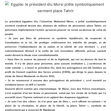
Le président égyptien élu, l’islamiste Mohamed Morsi, a prêté symboliquement
serment vendredi devant des dizaines de milliers de personnes place Tahrir, en
prévenant implicitement l’armée qu’aucun pouvoir ne serait au-dessus de celui du
peuple.
« Je jure par Dieu de préserver le système républicain, de respecter la
Constitution et la loi, de protéger entièrement les intérêts du peuple, et de
préserver l’indépendance de la nation et la sûreté de son territoire », a-t-il
solennellement déclaré à la veille de son investiture officielle, prévue samedi
matin devant la Haute cour constitutionnelle.
« Vous êtes la source du pouvoir et de la légitimité, qui est au dessus de tout le
monde. Il n’y de place pour personne, pour aucune institution (…) au-dessus de
cette volonté », a lancé le président élu, dont les prérogatives ont été limitées au
profit du Conseil suprême des forces armées (CSFA), qui dirige le pays depuis la
chute de Hosni Moubarak en février 2011.
« Je ne renoncerai à aucune des prérogatives du président », a-t-il martelé en
semblant lancer un défi à l’armée.
Souvent décrit comme peu charismatique, M. Morsi, issu des Frères musulmans,
s’est exprimé d’un ton ferme et passionné, salué par les vivats de la foule qui l’a
accueilli avec l’hymne national et en agitant des drapeaux égyptiens.
« Je suis l’un des vôtres. Je n’ai peur que de Dieu », a-t-il affirmé en saluant « la
place de la révolution, la place de la liberté, la place Tahrir », symbole du
soulèvement qui a renversé M. Moubarak.