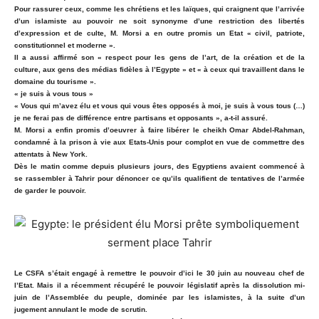
Pour rassurer ceux, comme les chrétiens et les laïques, qui craignent que l’arrivée
d’un islamiste au pouvoir ne soit synonyme d’une restriction des libertés
d’expression et de culte, M. Morsi a en outre promis un Etat « civil, patriote,
constitutionnel et moderne ».
Il a aussi affirmé son « respect pour les gens de l’art, de la création et de la
culture, aux gens des médias fidèles à l’Egypte » et « à ceux qui travaillent dans le
domaine du tourisme ».
« je suis à vous tous »
« Vous qui m’avez élu et vous qui vous êtes opposés à moi, je suis à vous tous (…)
je ne ferai pas de différence entre partisans et opposants », a-t-il assuré.
M. Morsi a enfin promis d’oeuvrer à faire libérer le cheikh Omar Abdel-Rahman,
condamné à la prison à vie aux Etats-Unis pour complot en vue de commettre des
attentats à New York.
Dès le matin comme depuis plusieurs jours, des Egyptiens avaient commencé à
se rassembler à Tahrir pour dénoncer ce qu’ils qualifient de tentatives de l’armée
de garder le pouvoir.
Le CSFA s’était engagé à remettre le pouvoir d’ici le 30 juin au nouveau chef de
l’Etat. Mais il a récemment récupéré le pouvoir législatif après la dissolution mi-
juin de l’Assemblée du peuple, dominée par les islamistes, à la suite d’un
jugement annulant le mode de scrutin.