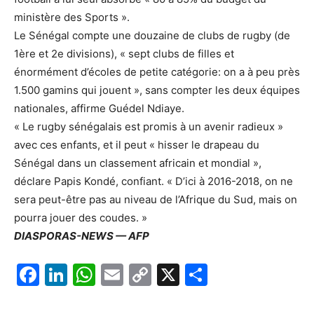
ministère des Sports ».
Le Sénégal compte une douzaine de clubs de rugby (de
1ère et 2e divisions), « sept clubs de filles et
énormément d’écoles de petite catégorie: on a à peu près
1.500 gamins qui jouent », sans compter les deux équipes
nationales, affirme Guédel Ndiaye.
« Le rugby sénégalais est promis à un avenir radieux »
avec ces enfants, et il peut « hisser le drapeau du
Sénégal dans un classement africain et mondial »,
déclare Papis Kondé, confiant. « D’ici à 2016-2018, on ne
sera peut-être pas au niveau de l’Afrique du Sud, mais on
pourra jouer des coudes. »
DIASPORAS-NEWS — AFP
F
Li
W
E
C
X
P
a
n
h
m
o
ar