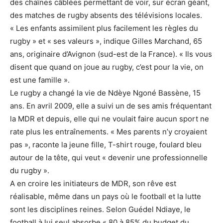
des chaînes câblées permettant de voir, sur écran géant,
des matches de rugby absents des télévisions locales.
« Les enfants assimilent plus facilement les règles du
rugby » et « ses valeurs », indique Gilles Marchand, 65
ans, originaire d’Avignon (sud-est de la France). « Ils vous
disent que quand on joue au rugby, c’est pour la vie, on
est une famille ».
Le rugby a changé la vie de Ndèye Ngoné Bassène, 15
ans. En avril 2009, elle a suivi un de ses amis fréquentant
la MDR et depuis, elle qui ne voulait faire aucun sport ne
rate plus les entraînements. « Mes parents n’y croyaient
pas », raconte la jeune fille, T-shirt rouge, foulard bleu
autour de la tête, qui veut « devenir une professionnelle
du rugby ».
A en croire les initiateurs de MDR, son rêve est
réalisable, même dans un pays où le football et la lutte
sont les disciplines reines. Selon Guédel Ndiaye, le
football à lui seul absorbe « 80 à 85% du budget du