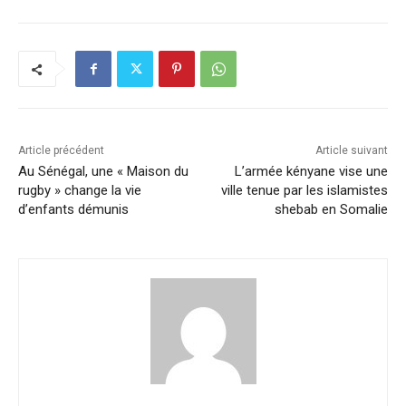
c
k
at
ai
p
ta
e
e
s
l
y
g
b
dI
A
Li
er
o
n
p
n
o
p
k
k
Article précédent
Article suivant
Au Sénégal, une « Maison du
L’armée kényane vise une
rugby » change la vie
ville tenue par les islamistes
d’enfants démunis
shebab en Somalie