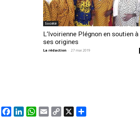
Société
L’Ivoirienne Plégnon en soutien à
ses origines
La rédaction
-
27 mai 2019
Facebook
LinkedIn
WhatsApp
Email
Copy
X
Partager
Link