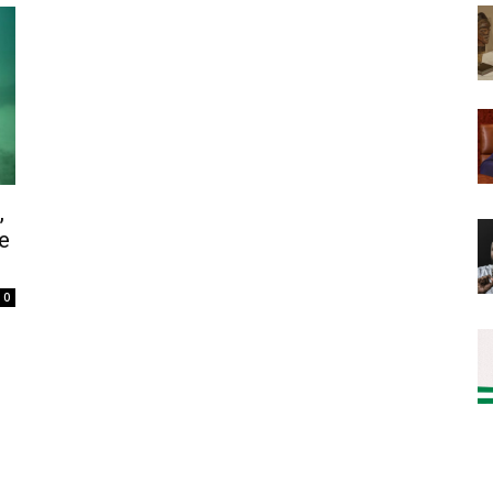
,
e
0