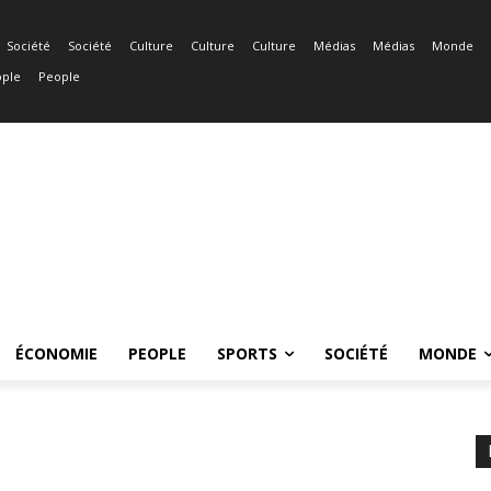
Société
Société
Culture
Culture
Culture
Médias
Médias
Monde
ple
People
ÉCONOMIE
PEOPLE
SPORTS
SOCIÉTÉ
MONDE