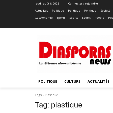
jeudi, août 6, 2026
Connecter / rejoindre
Actualités
Politique
Politique
Politique
Société
Gastronomie
Sports
Sports
Sports
People
Peo
POLITIQUE
CULTURE
ACTUALITÉS
Tags
Plastique
Tag:
plastique