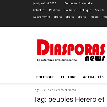
jeudi, août 6, 2026
Connecter / rejoindre
Actualités
Politique
Politique
Politique
Société
Gastronomie
Sports
Sports
Sports
People
Peo
POLITIQUE
CULTURE
ACTUALITÉS
Tags
Peuples Herero et Nama
Tag:
peuples Herero e