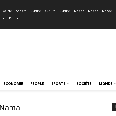
Société
Société
Culture
Culture
Culture
Médias
Médias
Monde
ple
People
ÉCONOMIE
PEOPLE
SPORTS
SOCIÉTÉ
MONDE
t Nama